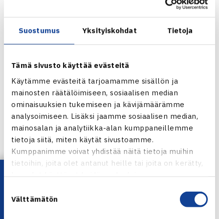
Harrille ei ole merkitty otteluita maanantaiksi.
Bangkokin ATP Challenger -turnaus verkossa
Suostumus
Yksityiskohdat
Tietoja
Harri Heliövaaran verkkosivut
Tämä sivusto käyttää evästeitä
Käytämme evästeitä tarjoamamme sisällön ja
mainosten räätälöimiseen, sosiaalisen median
ominaisuuksien tukemiseen ja kävijämäärämme
Harri Heliövaara
analysoimiseen. Lisäksi jaamme sosiaalisen median,
Kuva: Katriina Saarinen
mainosalan ja analytiikka-alan kumppaneillemme
tietoja siitä, miten käytät sivustoamme.
Kumppanimme voivat yhdistää näitä tietoja muihin
Jaa:
tietoihin, joita olet antanut heille tai joita on kerätty,
Lataa OmaTennis!
kun olet käyttänyt heidän palvelujaan.
Suostumuksen
Välttämätön
valinta
← Edellinen
Seuraava uutinen: Leivo, Saarteinen ja… →