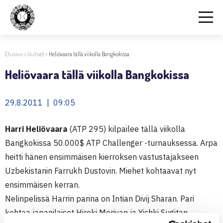
Etusivu
>
Uutiset
>
Heliövaara tällä viikolla Bangkokissa
Heliövaara tällä viikolla Bangkokissa
29.8.2011 | 09:05
Harri Heliövaara
(ATP 295) kilpailee tällä viikolla
Bangkokissa 50.000$ ATP Challenger -turnauksessa. Arpa
heitti hänen ensimmäisen kierroksen vastustajakseen
Uzbekistanin Farrukh Dustovin. Miehet kohtaavat nyt
ensimmäisen kerran.
Nelinpelissä Harrin parina on Intian Divij Sharan. Pari
kohtaa japanilaiset Hiroki Moriyan ja Yichki Sugitan.