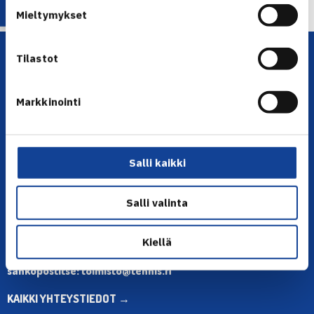
Mieltymykset
Tilastot
Markkinointi
YHTEYSTIEDOT
Salli kaikki
Olympiastadion, Paavo Nurmen tie 1, 00250 Helsinki
Salli valinta
Puh. 010 574 3959
Toimiston puhelinajat:
ma-pe klo 10.00-12.00
Kiellä
Muina aikoina olkaa yhteydessä
sähköpostitse: toimisto@tennis.fi
KAIKKI YHTEYSTIEDOT →