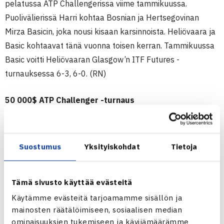
pelatussa ATP Challengerissa viime tammikuussa.
Puolivälierissä Harri kohtaa Bosnian ja Hertsegovinan
Mirza Basicin, joka nousi kisaan karsinnoista. Heliövaara ja
Basic kohtaavat tänä vuonna toisen kerran. Tammikuussa
Basic voitti Heliövaaran Glasgow’n ITF Futures -
turnauksessa 6-3, 6-0. (RN)
50 000$ ATP Challenger -turnaus
7.-13.11.2011 Knoxville, USA
Kaksinpeli
2.kierrosta: Harri Heliövaara – Pierre-Ludovic Duclos
Suostumus
Yksityiskohdat
Tietoja
Kanada 76(3) 76(7)
Knoxvillen ATP Challenger -turnauksen
Tämä sivusto käyttää evästeitä
verkkosivut
Käytämme evästeitä tarjoamamme sisällön ja
Harri Heliövaaran verkkosivut
mainosten räätälöimiseen, sosiaalisen median
ominaisuuksien tukemiseen ja kävijämäärämme