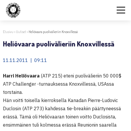
Etusivu
>
Uutiset
>
Heliövaara puolivälieriin Knoxvillessä
Heliövaara puolivälieriin Knoxvillessä
11.11.2011 | 09:11
Harri Heliövaara
(ATP 215) eteni puolivälieriin 50 000$
ATP Challenger -turnauksessa Knoxvillessä, USAssa
torstaina.
Hän voitti toisella kierroksella Kanadan Pierre-Ludovic
Duclosin (ATP 273) kahdessa tie-breakiin päättyneessä
erässä. Tämä oli Heliövaaran toinen voitto Duclosista,
ensimmäinen tuli kolmessa erässä Reunionin saarella