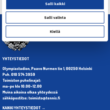
Seuraava uutinen: Finnish Tennis Awards… →
Salli kaikki
Salli valinta
Kiellä
YHTEYSTIEDOT
Olympiastadion, Paavo Nurmen tie 1, 00250 Helsinki
Puh. 010 574 3959
Toimiston puhelinajat:
ma-pe klo 10.00-12.00
Muina aikoina olkaa yhteydessä
sähköpostitse: toimisto@tennis.fi
KAIKKI YHTEYSTIEDOT →