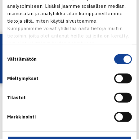
analysoimiseen. Lisäksi jaamme sosiaalisen median,
mainosalan ja analytiikka-alan kumppaneillemme
tietoja siitä, miten käytät sivustoamme.
Kumppanimme voivat yhdistää näitä tietoja muihin
tietoihin, joita olet antanut heille tai joita on kerätty,
Lataa OmaTennis!
kun olet käyttänyt heidän palvelujaan.
Suostumuksen
Välttämätön
valinta
Mieltymykset
Harri Heliövaara
Tilastot
Jaa:
Markkinointi
← Edellinen