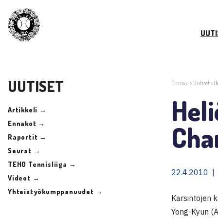
UUTI
UUTISET
Etusivu
>
Uutiset
>
H
Heli
Artikkeli →
Ennakot →
Cha
Raportit →
Seurat →
TEHO Tennisliiga →
22.4.2010 |
Videot →
Yhteistyökumppanuudet →
Karsintojen 
Yong-Kyun (A