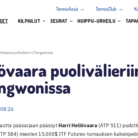
TennisÄssä
TennisClub
K
SET
KILPAILUT
SEURAT
HUIPPU-URHEILU
TAPA
eliövaara puolivälieriin Changwonissa
övaara puolivälierii
ngwonissa
 08:26
kautta pääsarjaan päässyt
Harri Heliövaara
(ATP 511) pudotti
TP 584) miesten 15.000$ ITF Futures-turnauksen kaksinpelin 