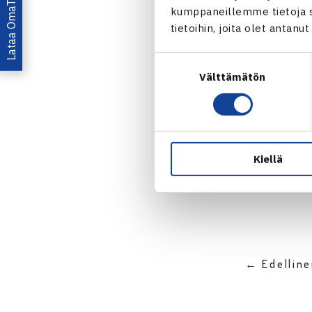
Lataa OmaTennis!
kumppaneillemme tietoja si
tietoihin, joita olet antanu
Suostumuksen
Välttämätön
valinta
Jaa:
Kiellä
← Edellin