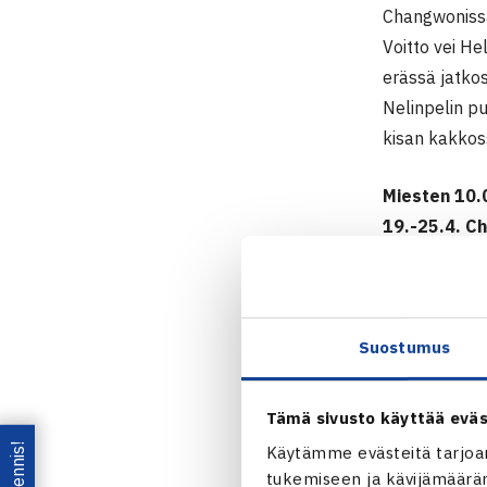
Changwonissa
Voitto vei He
erässä jatko
Nelinpelin pu
kisan kakkoss
Miesten 10.
19.-25.4. C
Kaksinpeli
2.kierrosta: 
Nelinpeli
Suostumus
Puolivälieri
36 [10-7]
Tämä sivusto käyttää eväs
Miesten 
Käytämme evästeitä tarjoa
Harri He
tukemiseen ja kävijämääräm