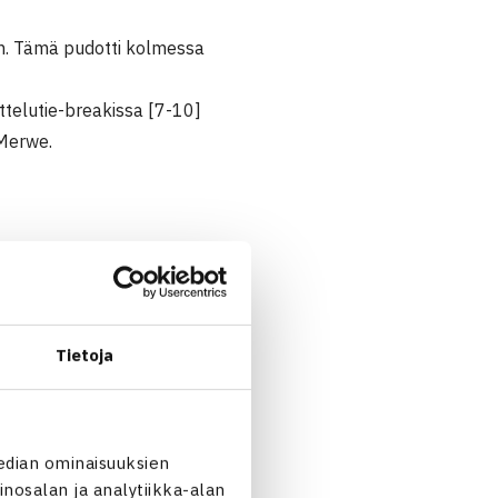
nin. Tämä pudotti kolmessa
ttelutie-breakissa [7-10]
 Merwe.
Tietoja
eney Australia/Heliövaara 63
edian ominaisuuksien
nosalan ja analytiikka-alan