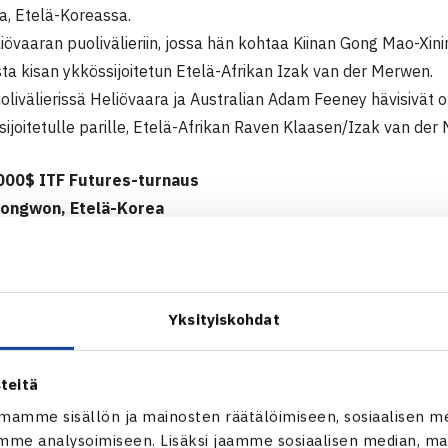
, Etelä-Koreassa.
liövaaran puolivälieriin, jossa hän kohtaa Kiinan Gong Mao-Xi
sta kisan ykkössijoitetun Etelä-Afrikan Izak van der Merwen.
olivälierissä Heliövaara ja Australian Adam Feeney hävisivät o
ijoitetulle parille, Etelä-Afrikan Raven Klaasen/Izak van der
000$ ITF Futures-turnaus
hongwon, Etelä-Korea
Harri Heliövaara (karsija) – Lim Yong-Kyu Etelä-Korea 64 64
Yksityiskohdat
ä: Raven Klaasen/Izak van der Merwe Etelä-Afrikka – Adam Fe
teitä
ITF Futures-turnaus Changwonissa
mamme sisällön ja mainosten räätälöimiseen, sosiaalisen m
liövaaran verkkosivut
me analysoimiseen. Lisäksi jaamme sosiaalisen median, mai