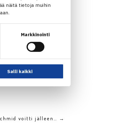
 näitä tietoja muihin
jaan.
Markkinointi
Salli kaikki
chmid voitti jälleen… →