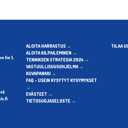
ALOITA HARRASTUS →
TILAA U
ALOITA KILPAILEMINEN →
 tie 1,
TENNIKSEN STRATEGIA 2024 →
VASTUULLISUUSOHJELMA →
KUVAPANKKI →
FAQ – USEIN KYSYTYT KYSYMYKSET
→
ssä
EVÄSTEET →
s.fi
TIETOSUOJASELOSTE →