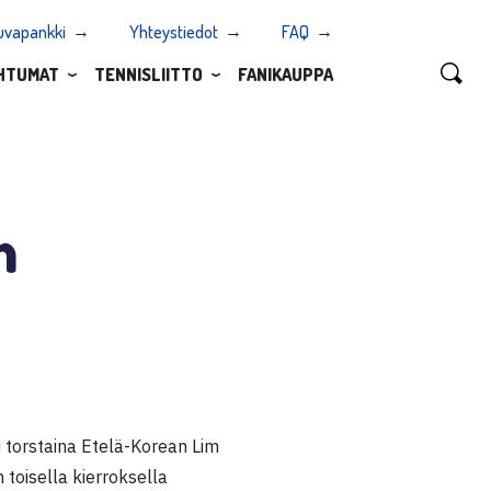
uvapankki
Yhteystiedot
FAQ
HTUMAT
TENNISLIITTO
FANIKAUPPA
n
 torstaina Etelä-Korean Lim
toisella kierroksella