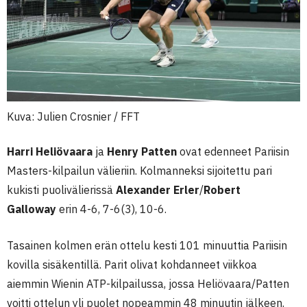
Kuva: Julien Crosnier / FFT
Harri Heliövaara
ja
Henry Patten
ovat edenneet Pariisin
Masters-kilpailun välieriin. Kolmanneksi sijoitettu pari
kukisti puolivälierissä
Alexander Erler
/
Robert
Galloway
erin 4-6, 7-6(3), 10-6.
Tasainen kolmen erän ottelu kesti 101 minuuttia Pariisin
kovilla sisäkentillä. Parit olivat kohdanneet viikkoa
aiemmin Wienin ATP-kilpailussa, jossa Heliövaara/Patten
voitti ottelun yli puolet nopeammin 48 minuutin jälkeen.