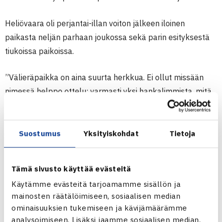
Heliövaara oli perjantai-illan voiton jälkeen iloinen
paikasta neljän parhaan joukossa sekä parin esityksestä
tiukoissa paikoissa.
”Välieräpaikka on aina suurta herkkua. Ei ollut missään
nimessä helppo ottelu; varmasti yksi hankalimmista, mitä
ollaan viime aikoina voitoksi käännetty. Vastustajat
palauttivat tosi hyvin ja varsinkaan kakkossyötöillä ei
saatu hirveästi pisteitä voitettua. Jaksettiin kuitenkin pysyä
Suostumus
Yksityiskohdat
Tietoja
matsissa mukana ja taistella. Löydettiin toisen ja
kolmannen erän tie-breikissä se paras vire ja se on kovan
Tämä sivusto käyttää evästeitä
suorituksen merkki – pystyimme tiukimmassa paikassa
Käytämme evästeitä tarjoamamme sisällön ja
tekemään parhaan suorituksen ja lopussa ansaittiin
mainosten räätälöimiseen, sosiaalisen median
voitto.”
ominaisuuksien tukemiseen ja kävijämäärämme
analysoimiseen. Lisäksi jaamme sosiaalisen median,