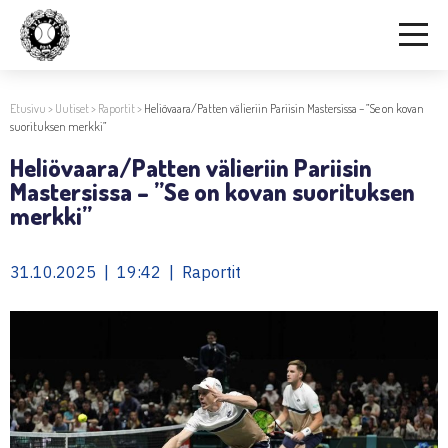
Etusivu
>
Uutiset
>
Raportit
>
Heliövaara/Patten välieriin Pariisin Mastersissa – ”Se on kovan
suorituksen merkki”
Heliövaara/Patten välieriin Pariisin
Mastersissa – ”Se on kovan suorituksen
merkki”
31.10.2025 | 19:42 | Raportit