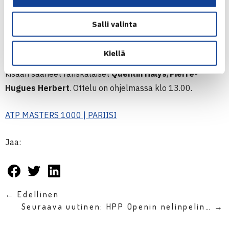
Suoraan toiselle kierrokselle päässyt sijoitettu pari voitti
aikaisemmin
Hugo Nys
/
Edouard Roger-
Salli valinta
Vasselin
kaksikon vakuuttavasti erin 6-1, 6-4.
Kiellä
Välierissä lauantaina Heliövaara/Patten kohtaa villin kortin
kisaan saaneet ranskalaiset
Quentin Halys
/
Pierre-
Hugues Herbert
. Ottelu on ohjelmassa klo 13.00.
ATP MASTERS 1000 | PARIISI
Jaa:
← Edellinen
Seuraava uutinen: HPP Openin nelinpelin… →