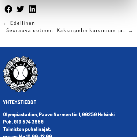
← Edellinen
Seuraava uutinen: Kaksinpelin karsinnan ja… →
YHTEYSTIEDOT
Olympiastadion, Paavo Nurmen tie 1, 00250 Helsinki
Puh. 010 574 3959
Toimiston puhelinajat:
ma-pe klo 10.00-12.00