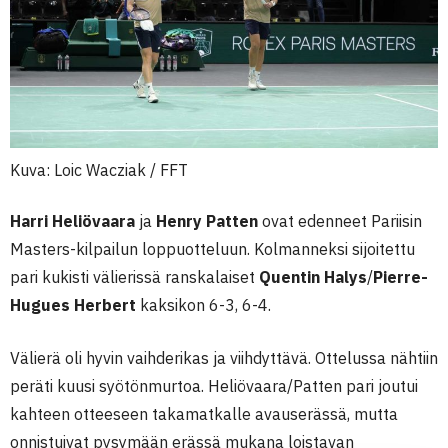
Kuva: Loic Wacziak / FFT
Harri Heliövaara
ja
Henry Patten
ovat edenneet Pariisin
Masters-kilpailun loppuotteluun. Kolmanneksi sijoitettu
pari kukisti välierissä ranskalaiset
Quentin Halys
/
Pierre-
Hugues Herbert
kaksikon 6-3, 6-4.
Välierä oli hyvin vaihderikas ja viihdyttävä. Ottelussa nähtiin
peräti kuusi syötönmurtoa. Heliövaara/Patten pari joutui
kahteen otteeseen takamatkalle avauserässä, mutta
onnistuivat pysymään erässä mukana loistavan