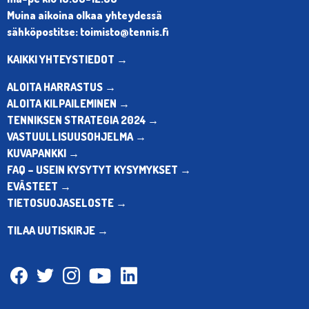
Muina aikoina olkaa yhteydessä
sähköpostitse: toimisto@tennis.fi
KAIKKI YHTEYSTIEDOT →
ALOITA HARRASTUS →
ALOITA KILPAILEMINEN →
TENNIKSEN STRATEGIA 2024 →
VASTUULLISUUSOHJELMA →
KUVAPANKKI →
FAQ – USEIN KYSYTYT KYSYMYKSET →
EVÄSTEET →
TIETOSUOJASELOSTE →
TILAA UUTISKIRJE →