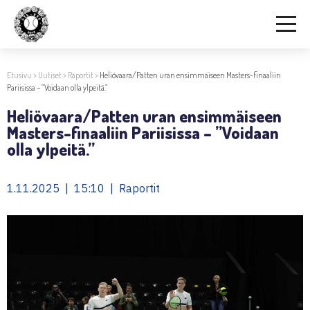
Etusivu
>
Uutiset
>
Raportit
>
Heliövaara/Patten uran ensimmäiseen Masters-finaaliin
Pariisissa – ”Voidaan olla ylpeitä.”
Heliövaara/Patten uran ensimmäiseen
Masters-finaaliin Pariisissa – ”Voidaan
olla ylpeitä.”
1.11.2025 | 15:10 | Raportit