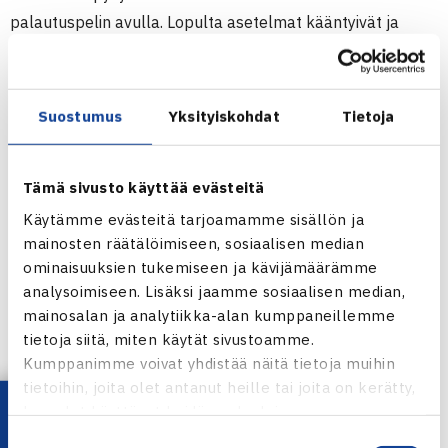
palautuspelin avulla. Lopulta asetelmat kääntyivät ja
toisessa erässä suomalais-brittiläisen parin vahva meno
jatkui.
Suostumus
Yksityiskohdat
Tietoja
Lopputuloksena oli uran ensimmäinen ATP Masters 1000 -
kilpailun finaalipaikka 36-vuotiaalle Heliövaaralle.
Tämä sivusto käyttää evästeitä
”Tänään oli aika hieno matsi. Tuloksellisesti tietysti
Käytämme evästeitä tarjoamamme sisällön ja
loistava suoritus meiltä. Ottelun alussa tapahtui
mainosten räätälöimiseen, sosiaalisen median
ominaisuuksien tukemiseen ja kävijämäärämme
kaikenlaista. Vastustajat mursivat Henryn kahteen
analysoimiseen. Lisäksi jaamme sosiaalisen median,
kertaan, mutta oli todella hyvä reaktio meiltä; ei stressattu
mainosalan ja analytiikka-alan kumppaneillemme
liikaa ja pidettiin ilo ja rauhallisuus mukana. Se kannatti, ja
tietoja siitä, miten käytät sivustoamme.
päästiin tasoihin ja ohi. Meidän palautuspeli oli fantastista
Kumppanimme voivat yhdistää näitä tietoja muihin
tänään ja lopulta tiukoissa paikoissa onnistuttiin. Voidaan
tietoihin, joita olet antanut heille tai joita on kerätty,
olla ylpeitä.”
kun olet käyttänyt heidän palvelujaan.
Suostumuksen