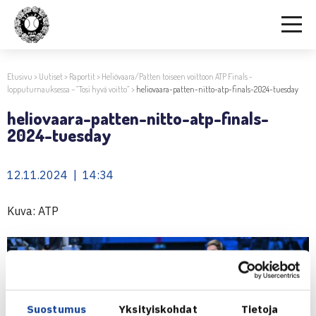
Etusivu
>
Uutiset
>
Raportit
>
Heliövaara/Patten toiseen voittoon ATP Finals -
lopputurnauksessa – ”Tosi hyvä voitto”
>
heliovaara-patten-nitto-atp-finals-2024-tuesday
heliovaara-patten-nitto-atp-finals-
2024-tuesday
12.11.2024 | 14:34
Kuva: ATP
Suostumus
Yksityiskohdat
Tietoja