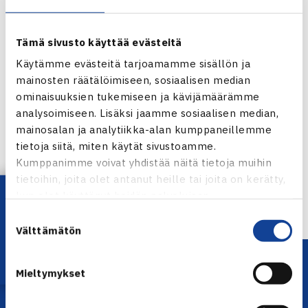
Tämä sivusto käyttää evästeitä
Käytämme evästeitä tarjoamamme sisällön ja
mainosten räätälöimiseen, sosiaalisen median
ominaisuuksien tukemiseen ja kävijämäärämme
analysoimiseen. Lisäksi jaamme sosiaalisen median,
Jaa:
mainosalan ja analytiikka-alan kumppaneillemme
tietoja siitä, miten käytät sivustoamme.
Kumppanimme voivat yhdistää näitä tietoja muihin
tietoihin, joita olet antanut heille tai joita on kerätty,
← Edellinen
Lataa OmaTennis!
kun olet käyttänyt heidän palvelujaan.
Suostumuksen
Välttämätön
valinta
Mieltymykset