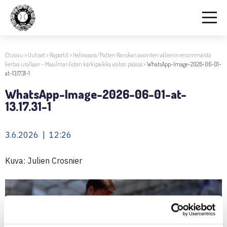
Etusivu
>
Uutiset
>
Raportit
>
Heliövaara/Patten Ranskan avointen välieriin ensimmäistä
kertaa urallaan – Maailmanlistan kärkipaikka voiton päässä
>
WhatsApp-Image-2026-06-01-
at-13.17.31-1
WhatsApp-Image-2026-06-01-at-
13.17.31-1
3.6.2026 | 12:26
Kuva: Julien Crosnier