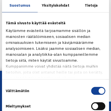
Suostumus
Yksityiskohdat
Tietoja
Tämä sivusto käyttää evästeitä
Käytämme evästeitä tarjoamamme sisällön ja
mainosten räätälöimiseen, sosiaalisen median
ominaisuuksien tukemiseen ja kävijämäärämme
analysoimiseen. Lisäksi jaamme sosiaalisen median,
mainosalan ja analytiikka-alan kumppaneillemme
Jaa:
tietoja siitä, miten käytät sivustoamme.
Kumppanimme voivat yhdistää näitä tietoja muihin
tietoihin, joita olet antanut heille tai joita on kerätty,
Lataa OmaTennis!
kun olet käyttänyt heidän palvelujaan.
← Edellinen
Suostumuksen
Välttämätön
valinta
Mieltymykset