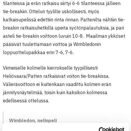
tilanteissa ja erän ratkaisu siirtyi 6-6 tilanteessa jälleen
tie-breakiin. Ottelun tyylille uskollisesti, myös
katkaisupelissä edettiin rinta rinnan. Pattenilta nähtiin tie-
breakin ratkaisuhetkillä upeita syötönpalautuksia, ja pari
asteli tie-breakin voittoon luvuin 10-8. Maailman ykköset
pääsivät tuulettamaan voittoa ja Wimbledonin
loppuottelupaikkaa erin 7-6, 7-6.
Viimeiselle kolmelle kierrokselle tyypillisesti
Heliövaara/Patten ratkaisivat voiton tie-breakissa.
Välierävoittoon ei kuitenkaan vaadittu kolmen erän
jännitysnäytelmää, toisin kuin kaksikon kolmessa
edellisessä ottelussa.
Wimbledon, nelinpeli
1. kierros | [1] Heliövaara/Patten – Terence