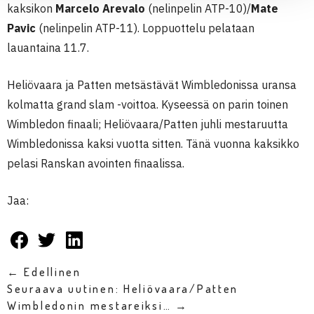
kaksikon
Marcelo Arevalo
(nelinpelin ATP-10)/
Mate
Pavic
(nelinpelin ATP-11). Loppuottelu pelataan
lauantaina 11.7.
Heliövaara ja Patten metsästävät Wimbledonissa uransa
kolmatta grand slam -voittoa. Kyseessä on parin toinen
Wimbledon finaali; Heliövaara/Patten juhli mestaruutta
Wimbledonissa kaksi vuotta sitten. Tänä vuonna kaksikko
pelasi Ranskan avointen finaalissa.
Jaa:
← Edellinen
Seuraava uutinen: Heliövaara/Patten
Wimbledonin mestareiksi… →