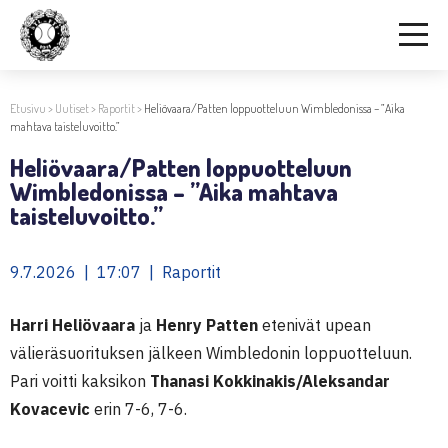
Etusivu
>
Uutiset
>
Raportit
>
Heliövaara/Patten loppuotteluun Wimbledonissa – ”Aika
mahtava taisteluvoitto.”
Heliövaara/Patten loppuotteluun
Wimbledonissa – ”Aika mahtava
taisteluvoitto.”
9.7.2026 | 17:07 | Raportit
Harri Heliövaara
ja
Henry Patten
etenivät upean
välieräsuorituksen jälkeen Wimbledonin loppuotteluun.
Pari voitti kaksikon
Thanasi Kokkinakis
/Aleksandar
Kovacevic
erin 7-6, 7-6.