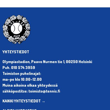
YHTEYSTIEDOT
Olympiastadion, Paavo Nurmen tie 1, 00250 Helsinki
Puh. 010 574 3959
Toimiston puhelinajat:
ma-pe klo 10.00-12.00
Muina aikoina olkaa yhteydessä
sähköpostitse: toimisto@tennis.fi
KAIKKI YHTEYSTIEDOT →