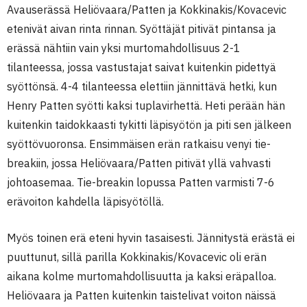
Avauserässä Heliövaara/Patten ja Kokkinakis/Kovacevic
etenivät aivan rinta rinnan. Syöttäjät pitivät pintansa ja
erässä nähtiin vain yksi murtomahdollisuus 2-1
tilanteessa, jossa vastustajat saivat kuitenkin pidettyä
syöttönsä. 4-4 tilanteessa elettiin jännittävä hetki, kun
Henry Patten syötti kaksi tuplavirhettä. Heti perään hän
kuitenkin taidokkaasti tykitti läpisyötön ja piti sen jälkeen
syöttövuoronsa. Ensimmäisen erän ratkaisu venyi tie-
breakiin, jossa Heliövaara/Patten pitivät yllä vahvasti
johtoasemaa. Tie-breakin lopussa Patten varmisti 7-6
erävoiton kahdella läpisyötöllä.
Myös toinen erä eteni hyvin tasaisesti. Jännitystä erästä ei
puuttunut, sillä parilla Kokkinakis/Kovacevic oli erän
aikana kolme murtomahdollisuutta ja kaksi eräpalloa.
Heliövaara ja Patten kuitenkin taistelivat voiton näissä