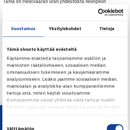
Tämä on Heliövaaran uran yhdestoista nelinpelin
turnausvoitto. Sen lisäksi hän ollut nelinpelin
loppuottelussa kahdeksan kertaa.
Suostumus
Yksityiskohdat
Tietoja
Alkavalla viikolla Heliövaara pelaa 10.000$ ITF Futures -
turnauksessa Melillassa, Espanjassa. (RN)
Tämä sivusto käyttää evästeitä
Miesten 15.000$ ITF Futures -turnaus
Käytämme evästeitä tarjoamamme sisällön ja
13.-19.6.2011 Martos, Espanja
mainosten räätälöimiseen, sosiaalisen median
ominaisuuksien tukemiseen ja kävijämäärämme
Loppuottelu: Harri Heliövaara/Denys Molchanov Ukraina
analysoimiseen. Lisäksi jaamme sosiaalisen median,
(1.) – Ilya Belyaev Venäjä/Steven Diez Kanada (2.) 63 64
mainosalan ja analytiikka-alan kumppaneillemme
tietoja siitä, miten käytät sivustoamme.
Martosin ITF Futures -turnaus verkossa
Kumppanimme voivat yhdistää näitä tietoja muihin
tietoihin, joita olet antanut heille tai joita on kerätty,
Jaa:
Lataa OmaTennis!
kun olet käyttänyt heidän palvelujaan.
Suostumuksen
Välttämätön
valinta