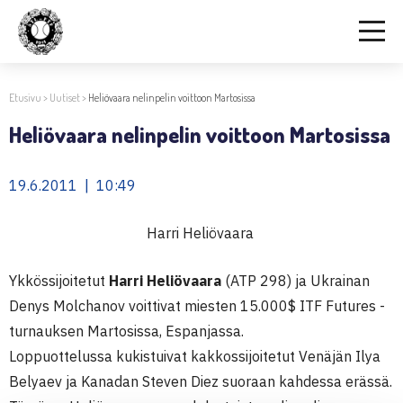
Etusivu
>
Uutiset
>
Heliövaara nelinpelin voittoon Martosissa
Heliövaara nelinpelin voittoon Martosissa
19.6.2011 | 10:49
Harri Heliövaara
Ykkössijoitetut
Harri Heliövaara
(ATP 298) ja Ukrainan
Denys Molchanov voittivat miesten 15.000$ ITF Futures -
turnauksen Martosissa, Espanjassa.
Loppuottelussa kukistuivat kakkossijoitetut Venäjän Ilya
Belyaev ja Kanadan Steven Diez suoraan kahdessa erässä.