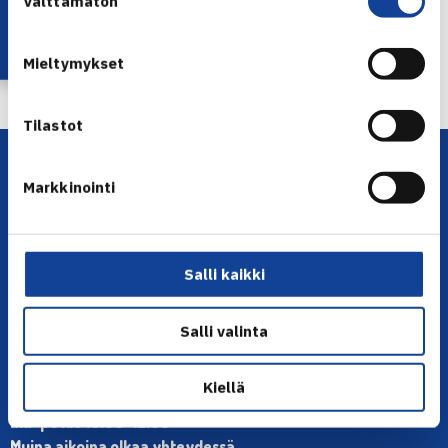
Lataa OmaTennis!
Välttämätön
valinta
← Edellinen
Mieltymykset
Seuraava uutinen: J.Nieminen koki tappion… →
Tilastot
Markkinointi
Salli kaikki
YHTEYSTIEDOT
Salli valinta
Olympiastadion, Paavo Nurmen tie 1, 00250 Helsinki
Puh. 010 574 3959
Kiellä
Toimiston puhelinajat:
ma-pe klo 10.00-12.00
Muina aikoina olkaa yhteydessä