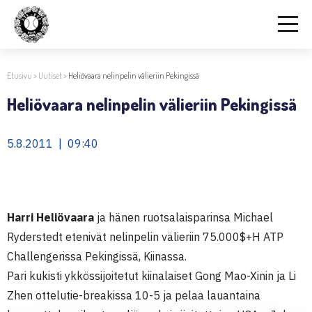
Etusivu
>
Uutiset
>
Heliövaara nelinpelin välieriin Pekingissä
Heliövaara nelinpelin välieriin Pekingissä
5.8.2011 | 09:40
Harri Heliövaara
ja hänen ruotsalaisparinsa Michael
Ryderstedt etenivät nelinpelin välieriin 75.000$+H ATP
Challengerissa Pekingissä, Kiinassa.
Pari kukisti ykkössijoitetut kiinalaiset Gong Mao-Xinin ja Li
Zhen ottelutie-breakissa 10-5 ja pelaa lauantaina