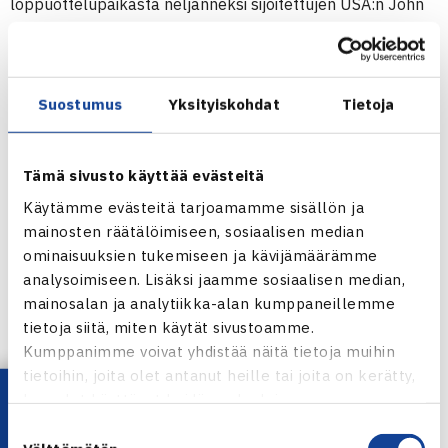
loppuottelupaikasta neljänneksi sijoitettujen USA:n John
Paul Frutteron ja Etelä-Afrikan Raven Klaasenin kanssa.
(RN)
Suostumus
Yksityiskohdat
Tietoja
75.000$+H ATP Challenger
1.-7.8.2011 Peking, Kiina
Nelinpeli
Tämä sivusto käyttää evästeitä
Puolivälieriä: Harri Heliövaara/Michael Ryderstedt Ruotsi –
Käytämme evästeitä tarjoamamme sisällön ja
Gong Mao-Xin/Li Zhe Kiina (1.) 16 63 [10-5]
mainosten räätälöimiseen, sosiaalisen median
ominaisuuksien tukemiseen ja kävijämäärämme
Pekingin ATP Challenger verkossa
analysoimiseen. Lisäksi jaamme sosiaalisen median,
Harri Heliövaaran verkkosivut
mainosalan ja analytiikka-alan kumppaneillemme
tietoja siitä, miten käytät sivustoamme.
Kumppanimme voivat yhdistää näitä tietoja muihin
tietoihin, joita olet antanut heille tai joita on kerätty,
Jaa:
kun olet käyttänyt heidän palvelujaan.
Suostumuksen