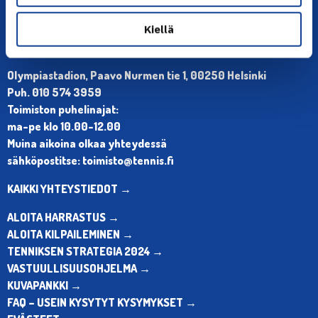
Kiellä
YHTEYSTIEDOT
Olympiastadion, Paavo Nurmen tie 1, 00250 Helsinki
Puh. 010 574 3959
Toimiston puhelinajat:
ma-pe klo 10.00-12.00
Muina aikoina olkaa yhteydessä
sähköpostitse: toimisto@tennis.fi
KAIKKI YHTEYSTIEDOT →
ALOITA HARRASTUS →
ALOITA KILPAILEMINEN →
TENNIKSEN STRATEGIA 2024 →
VASTUULLISUUSOHJELMA →
KUVAPANKKI →
FAQ – USEIN KYSYTYT KYSYMYKSET →