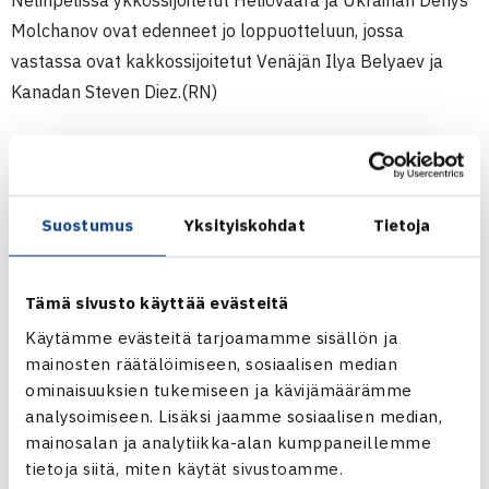
Nelinpelissä ykkössijoitetut Heliövaara ja Ukrainan Denys
Molchanov ovat edenneet jo loppuotteluun, jossa
vastassa ovat kakkossijoitetut Venäjän Ilya Belyaev ja
Kanadan Steven Diez.(RN)
Miesten 15.000$ ITF Futures -turnaus
13.-19.6.2011 Martos, Espanja
Kaksinpeli
Suostumus
Yksityiskohdat
Tietoja
2.kierrosta: Carlos Gomez-Herrera Espanja – Harri
Heliövaara (1.) 64 26 64
Nelinpeli
Tämä sivusto käyttää evästeitä
Puolivälieriä: Heliövaara/Denys Molchanov Ukraina (1.) –
Käytämme evästeitä tarjoamamme sisällön ja
Michael Look Australia/Ramkumar Ramanathan Intia 62
mainosten räätälöimiseen, sosiaalisen median
ominaisuuksien tukemiseen ja kävijämäärämme
63
analysoimiseen. Lisäksi jaamme sosiaalisen median,
Välieriä: Heliövaara/Molchanov – Juan Jose Leal-
mainosalan ja analytiikka-alan kumppaneillemme
Gomez/Borja Rodriguez Manzano 63 60
tietoja siitä, miten käytät sivustoamme.