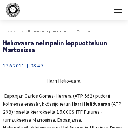
Etusivu
>
Uutiset
>
Heliövaara nelinpelin loppuotteluun Martosissa
Heliövaara nelinpelin loppuotteluun
Martosissa
17.6.2011 | 08:49
Harri Heliövaara
Espanjan Carlos Gomez-Herrera (ATP 562) pudotti
kolmessa erässä ykkössijoitetun
Harri Heliövaaran
(ATP
298) toisella kierroksella 15.000$ ITF Futures -
turnauksessa Martosissa, Espanjassa.