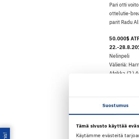
Pari otti voi
ottelutie-bre
parit Radu A
50.000$ ATP
22.-28.8.20
Nelinpeli
Välieriä: Ha
Afrikka (2.) 
Astanan 
Suostumus
Tämä sivusto käyttää eväs
Käytämme evästeitä tarjoa