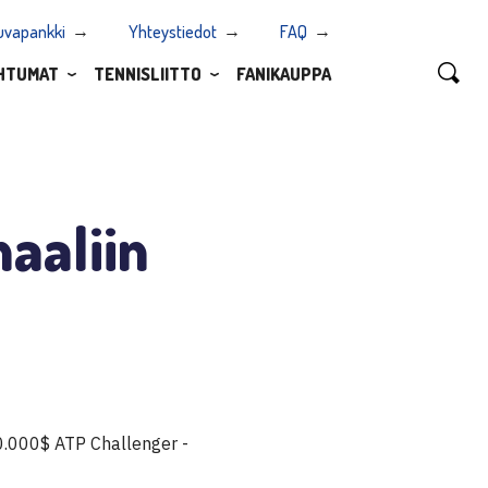
uvapankki
Yhteystiedot
FAQ
HTUMAT
TENNISLIITTO
FANIKAUPPA
naaliin
0.000$ ATP Challenger -