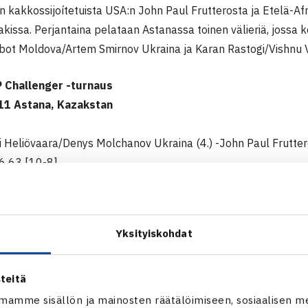
ton kakkossijoítetuista USA:n John Paul Frutterosta ja Etelä-A
akissa. Perjantaina pelataan Astanassa toinen välieriä, jossa 
lbot Moldova/Artem Smirnov Ukraina ja Karan Rastogi/Vishnu V
 Challenger -turnaus
11 Astana, Kazakstan
rri Heliövaara/Denys Molchanov Ukraina (4.) -John Paul Frutt
46 63 [10-8]
ATP Challenger -turnaus verkossa
Yksityiskohdat
teitä
mamme sisällön ja mainosten räätälöimiseen, sosiaalisen m