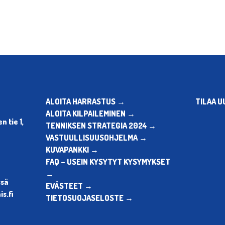
ALOITA HARRASTUS →
TILAA U
ALOITA KILPAILEMINEN →
 tie 1,
TENNIKSEN STRATEGIA 2024 →
VASTUULLISUUSOHJELMA →
KUVAPANKKI →
FAQ – USEIN KYSYTYT KYSYMYKSET
→
ssä
EVÄSTEET →
s.fi
TIETOSUOJASELOSTE →