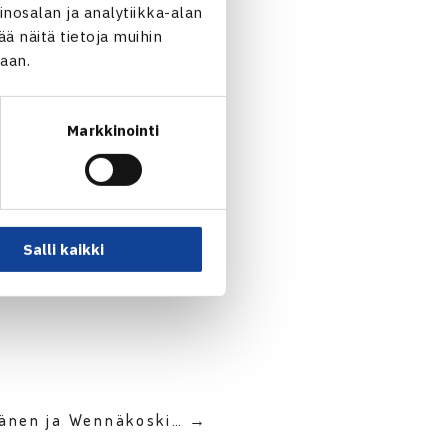
nosalan ja analytiikka-alan
 näitä tietoja muihin
jaan.
Markkinointi
Salli kaikki
länen ja Wennäkoski… →