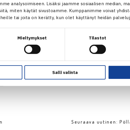
me analysoimiseen. Lisäksi jaamme sosiaalisen median, mai
itä, miten käytät sivustoamme. Kumppanimme voivat yhdistää
t heille tai joita on kerätty, kun olet käyttänyt heidän palvelu
Mieltymykset
Tilastot
Harri Heliövaara
Kuva: Katriina Saarinen
Salli valinta
en
Seuraava uutinen: Pöl