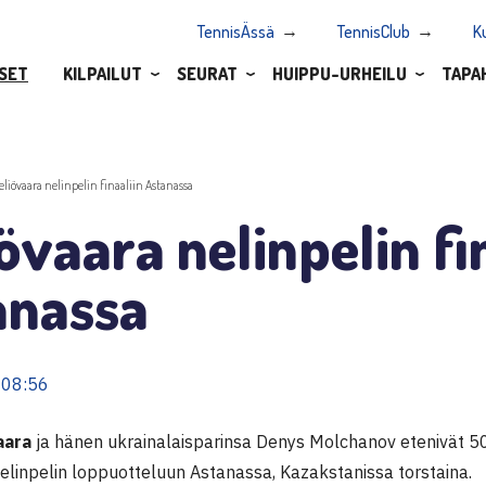
TennisÄssä
TennisClub
K
SET
KILPAILUT
SEURAT
HUIPPU-URHEILU
TAPA
eliövaara nelinpelin finaaliin Astanassa
övaara nelinpelin fi
anassa
 08:56
aara
ja hänen ukrainalaisparinsa Denys Molchanov etenivät 5
elinpelin loppuotteluun Astanassa, Kazakstanissa torstaina.