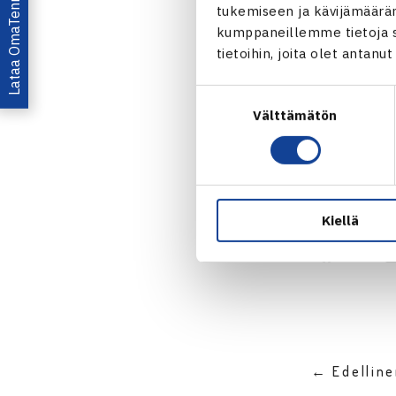
Lataa OmaTennis!
tukemiseen ja kävijämääräm
kumppaneillemme tietoja si
tietoihin, joita olet antanu
Suostumuksen
Välttämätön
valinta
Jaa:
Kiellä
← Edellin