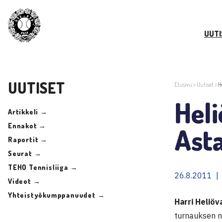
UUTI
UUTISET
Etusivu
>
Uutiset
>
H
Heli
Artikkeli →
Ennakot →
Ast
Raportit →
Seurat →
TEHO Tennisliiga →
26.8.2011 |
Videot →
Yhteistyökumppanuudet →
Harri Heliöv
turnauksen n