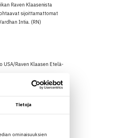
frikan Raven Klaasenista
kohtaavat sijoittamattomat
ardhan Intia. (RN)
ero USA/Raven Klaasen Etelä-
Tietoja
edian ominaisuuksien