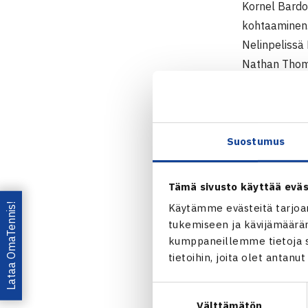
Kornel Bardo
kohtaaminen
Nelinpelissä 
Nathan Thomp
Miesten 10.
5.-11.10. B
Kaksinpeli
Suostumus
1.kierrosta: 
Nelinpeli
Tämä sivusto käyttää eväs
1.kierrosta:
Lataa OmaTennis!
Käytämme evästeitä tarjoa
61 [10-7]
tukemiseen ja kävijämääräm
kumppaneillemme tietoja si
Miesten 
tietoihin, joita olet antanu
Jaa:
Suostumuksen
Välttämätön
valinta