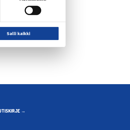
Salli kaikki
eminen ja H.Kontinen… →
UTISKIRJE →