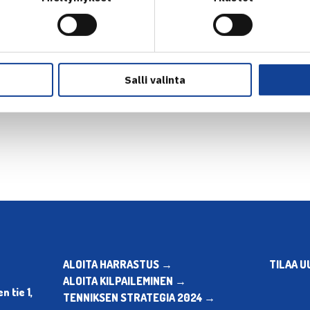
Salli valinta
en
Seuraava uutinen: T.Ni
ALOITA HARRASTUS →
TILAA U
ALOITA KILPAILEMINEN →
 tie 1,
TENNIKSEN STRATEGIA 2024 →