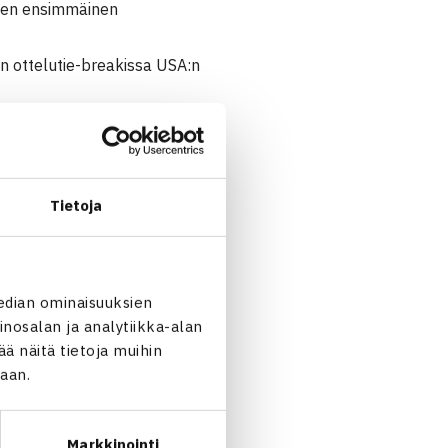
sten ensimmäinen
on ottelutie-breakissa USA:n
Tietoja
/Karunuday Singh Intia 16
edian ominaisuuksien
nosalan ja analytiikka-alan
 näitä tietoja muihin
jaan.
Markkinointi