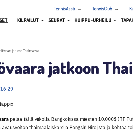
TennisÄssä
TennisClub
K
SET
KILPAILUT
SEURAT
HUIPPU-URHEILU
TAPA
eliövaara jatkoon Thaimaassa
iövaara jatkoon Tha
 16:20
 tappio
aara
pelaa tällä viikolla Bangkokissa miesten 10.000$ ITF Fut
 avausvoiton thaimaalaiskarsija Pongsiri Nirojista ja kohtaa to