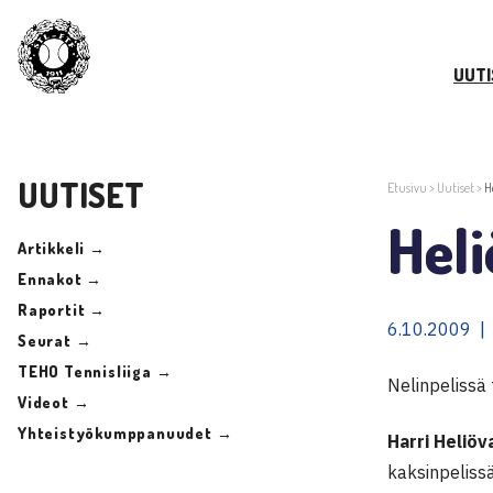
UUTI
UUTISET
Etusivu
>
Uutiset
>
H
Hel
Artikkeli →
Ennakot →
Raportit →
6.10.2009 |
Seurat →
TEHO Tennisliiga →
Nelinpelissä
Videot →
Yhteistyökumppanuudet →
Harri Heliöv
kaksinpelissä