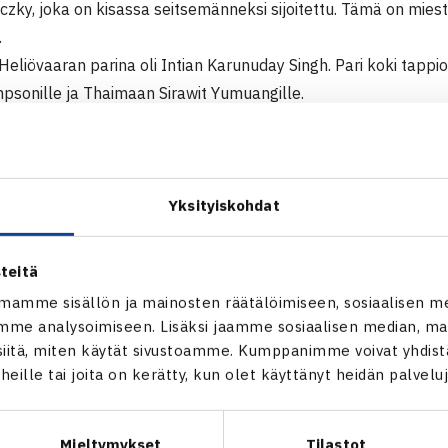
czky, joka on kisassa seitsemänneksi sijoitettu. Tämä on mie
.
Heliövaaran parina oli Intian Karunuday Singh. Pari koki tappi
sonille ja Thaimaan Sirawit Yumuangille.
000$ ITF Futures-turnaus
angkok, Thaimaa
Yksityiskohdat
Harri Heliövaara – Pongsiri Niroj Thaimaa (karsija) 62 76(4)
teitä
 Nathan Thompson USA/Sirawit Yumuang Thaimaa – Heliövaara
mamme sisällön ja mainosten räätälöimiseen, sosiaalisen m
me analysoimiseen. Lisäksi jaamme sosiaalisen median, mai
itä, miten käytät sivustoamme. Kumppanimme voivat yhdistää
ITF Futures-turnaus Bangkokissa
t heille tai joita on kerätty, kun olet käyttänyt heidän palvelu
Mieltymykset
Tilastot