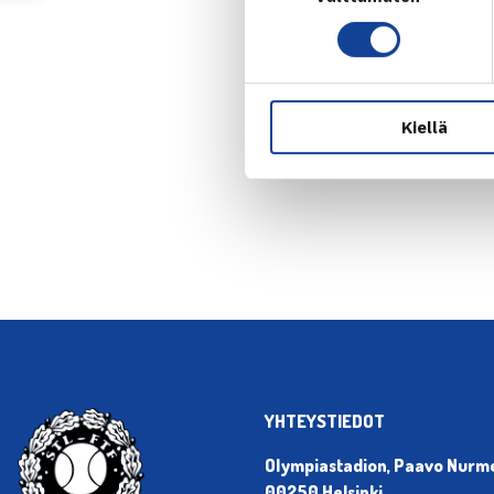
Kiellä
← Edellin
YHTEYSTIEDOT
Olympiastadion, Paavo Nurmen
00250 Helsinki