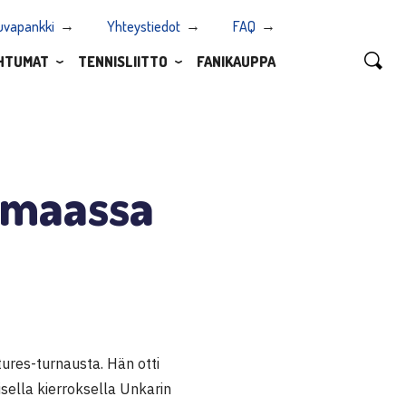
uvapankki
Yhteystiedot
FAQ
HTUMAT
TENNISLIITTO
FANIKAUPPA
imaassa
ures-turnausta. Hän otti
isella kierroksella Unkarin