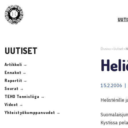
UUTI
UUTISET
Etusivu
>
Uutiset
>
H
Hel
Artikkeli →
Ennakot →
Raportit →
15.2.2006 |
Seurat →
TEHO Tennisliiga →
Helisténille 
Videot →
Yhteistyökumppanuudet →
Suomalaisjuni
Kystissa pel