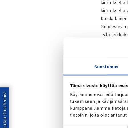
kierroksella 
kierroksella 
tanskalainen 
Grindeslevin
Tyttöjen kak
avauskierroks
Juniorien IT
Rungstedt K
Suostumus
Pojat 18v
1.kierrosta: 
Tämä sivusto käyttää eväs
Tytöt 18v.
Lataa OmaTennis!
Käytämme evästeitä tarjoa
1.kierrosta:
tukemiseen ja kävijämääräm
64 16 62
kumppaneillemme tietoja si
tietoihin, joita olet antanu
Rungsted