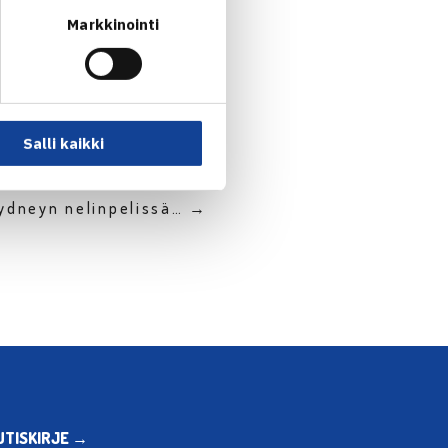
Markkinointi
Salli kaikki
ydneyn nelinpelissä… →
UTISKIRJE →