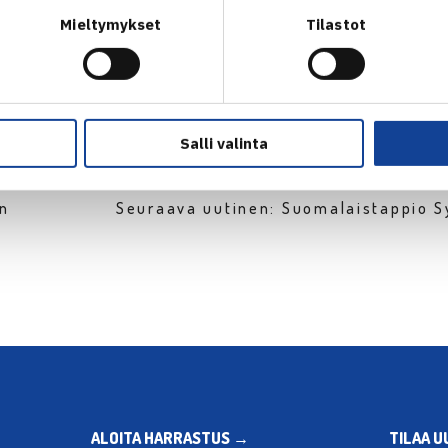
Mieltymykset
Tilastot
Salli valinta
en
Seuraava uutinen: Suomalaistappio S
ALOITA HARRASTUS →
TILAA U