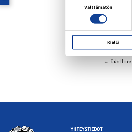
Suostumuksen
Jaa:
Välttämätön
valinta
Kiellä
← Edellin
YHTEYSTIEDOT