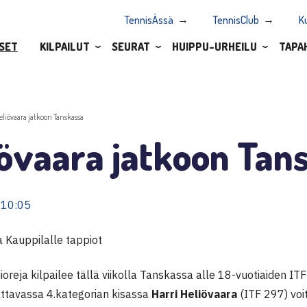
TennisÄssä
TennisClub
K
SET
KILPAILUT
SEURAT
HUIPPU-URHEILU
TAPA
eliövaara jatkoon Tanskassa
iövaara jatkoon Tan
 10:05
ja Kauppilalle tappiot
oreja kilpailee tällä viikolla Tanskassa alle 18-vuotiaiden IT
attavassa 4.kategorian kisassa
Harri Heliövaara
(ITF 297) voi