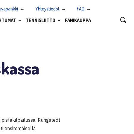
uvapankki
Yhteystiedot
FAQ
HTUMAT
TENNISLIITTO
FANIKAUPPA
skassa
F-pistekilpailussa. Rungstedt
tti ensimmäisellä