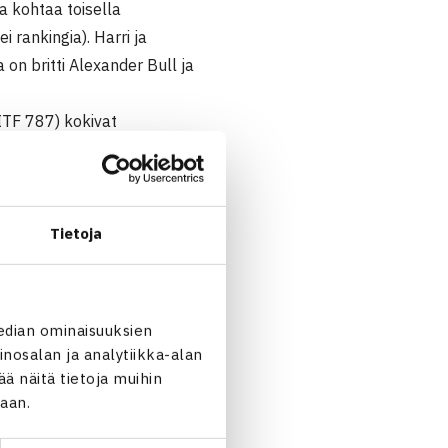
a kohtaa toisella
i rankingia). Harri ja
on britti Alexander Bull ja
ITF 787) kokivat
Italian Sara Zuchini.
Tietoja
edian ominaisuuksien
dt Ruotsi – Emma Helistén
nosalan ja analytiikka-alan
 näitä tietoja muihin
jaan.