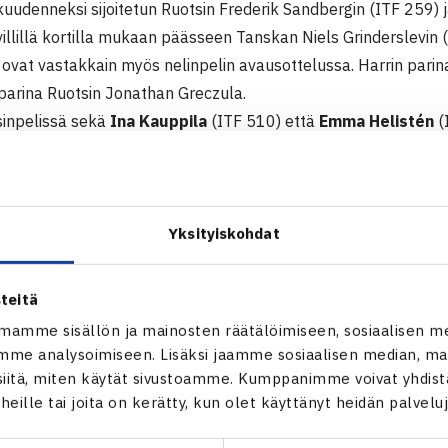
kuudenneksi sijoitetun Ruotsin Frederik Sandbergin (ITF 259) j
villillä kortilla mukaan päässeen Tanskan Niels Grinderslevin (e
ovat vastakkain myös nelinpelin avausottelussa. Harrin parina 
 parina Ruotsin Jonathan Greczula.
sinpelissä sekä
Ina Kauppila
(ITF 510) että
Emma Helistén
(
ella tappiot. Ina jatkaa turnausta vielä nelinpelissä parinaan 
F-pistekisa, 4.kateg.
yst, Tanska 13.-19.2.
Yksityiskohdat
Harri Heliövaara – Frederik Sandberg Ruotsi (6.) 61 62
teitä
mamme sisällön ja mainosten räätälöimiseen, sosiaalisen m
 Karen Barbat Tanska – Ina Kauppila 63 62, Melinda Åkerbran
me analysoimiseen. Lisäksi jaamme sosiaalisen median, mai
itä, miten käytät sivustoamme. Kumppanimme voivat yhdistää
t heille tai joita on kerätty, kun olet käyttänyt heidän palvelu
t Kystin ITF-pistekisa