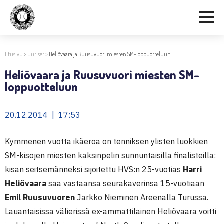
Etusivu
>
Uutiset
>
Heliövaara ja Ruusuvuori miesten SM-loppuotteluun
Heliövaara ja Ruusuvuori miesten SM-
loppuotteluun
20.12.2014 | 17:53
Kymmenen vuotta ikäeroa on tenniksen ylisten luokkien
SM-kisojen miesten kaksinpelin sunnuntaisilla finalisteilla:
kisan seitsemänneksi sijoitettu HVS:n 25-vuotias
Harri
Heliövaara
saa vastaansa seurakaverinsa 15-vuotiaan
Emil Ruusuvuoren
Jarkko Nieminen Areenalla Turussa.
Lauantaisissa välierissä ex-ammattilainen Heliövaara voitti