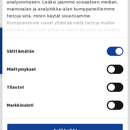
Järj: TVS
analysoimiseen. Lisäksi jaamme sosiaalisen median,
Miesten kaksinpeli
mainosalan ja analytiikka-alan kumppaneillemme
tietoja siitä, miten käytät sivustoamme.
Välierät: Harri Heliövaara HVS (7.) – Santtu Leskinen HVS
Kumppanimme voivat yhdistää näitä tietoja muihin
61 63, Emil Ruusuvuori HVS – Mika Kosonen Smash (5.) 64
tietoihin, joita olet antanut heille tai joita on kerätty,
75
Lataa OmaTennis!
kun olet käyttänyt heidän palvelujaan.
Suostumuksen
Kaavio tuloksineen Ässässä
Välttämätön
valinta
Mieltymykset
Jaa:
Tilastot
Markkinointi
← Edellinen
Seuraava uutinen: Norpe Tennisliigan
alkukauden… →