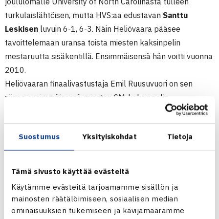
joululomalle University of North Carolinasta tulleen
turkulaislähtöisen, mutta HVS:aa edustavan
Santtu
Leskisen
luvuin 6-1, 6-3. Näin Heliövaara pääsee
tavoittelemaan uransa toista miesten kaksinpelin
mestaruutta sisäkentillä. Ensimmäisensä hän voitti vuonna
2010.
Heliövaaran finaalivastustaja Emil Ruusuvuori on sen
sijaan ensimmäisessä miesten SM-kaksinpelin
loppuottelussa. Hän kukisti välierissä 5.sijoitetun Smashin
Mika Kososen
, joka ei ollut pelaamissaan kolmessa
Suostumus
Yksityiskohdat
Tietoja
ottelussa menettänyt erääkään. Ruusuvuori pelasi erien
loput tarkemmin ja voitti ottelun 6-4, 7-5.
Loppuottelu alkaa sunnuntaina klo 12.30.
Tämä sivusto käyttää evästeitä
Käytämme evästeitä tarjoamamme sisällön ja
Yleisten luokkien SM-kilpailut sisäkentillä 2014
mainosten räätälöimiseen, sosiaalisen median
16.-21.12.2014 Jarkko Nieminen Areena, Turku
ominaisuuksien tukemiseen ja kävijämäärämme