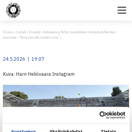
Etusivu
>
Uutiset
>
Ennakot
>
Heliövaara ja Patten tavoittelevat menestystä Ranskan
avoimissa – ”Tämä voisi olla meidän vuosi”
>
24.5.2026 | 19:07
Kuva: Harri Heliövaara Instagram
Suostumus
Yksityiskohdat
Tietoja