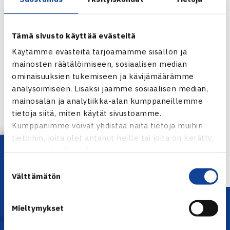
Tämä sivusto käyttää evästeitä
Käytämme evästeitä tarjoamamme sisällön ja
mainosten räätälöimiseen, sosiaalisen median
ominaisuuksien tukemiseen ja kävijämäärämme
analysoimiseen. Lisäksi jaamme sosiaalisen median,
Jaa:
mainosalan ja analytiikka-alan kumppaneillemme
tietoja siitä, miten käytät sivustoamme.
Kumppanimme voivat yhdistää näitä tietoja muihin
tietoihin, joita olet antanut heille tai joita on kerätty,
← Edellinen
Lataa OmaTennis!
kun olet käyttänyt heidän palvelujaan.
Suostumuksen
Välttämätön
valinta
Mieltymykset