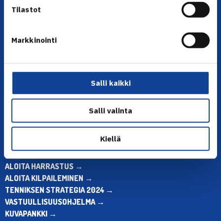
Tilastot
Markkinointi
YHTEYSTIEDOT
Olympiastadion, Paavo Nurmen tie 1, 00250 Helsinki
Puh. 010 574 3959
Salli kaikki
Toimiston puhelinajat:
ma-pe klo 10.00-12.00
Salli valinta
Muina aikoina olkaa yhteydessä
sähköpostitse: toimisto@tennis.fi
Kiellä
KAIKKI YHTEYSTIEDOT →
ALOITA HARRASTUS →
ALOITA KILPAILEMINEN →
TENNIKSEN STRATEGIA 2024 →
VASTUULLISUUSOHJELMA →
KUVAPANKKI →