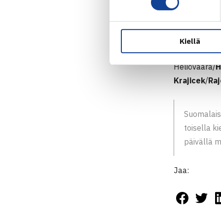
Molteni/Muha
ottelupallon 
Kiellä
Heliövaara p
Heliövaara/
H
Krajicek
/
Ra
Suomalais
toisella 
päivällä m
Jaa: