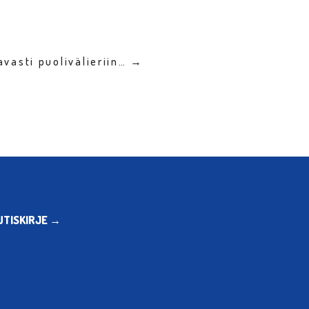
vasti puolivälieriin… →
UTISKIRJE →