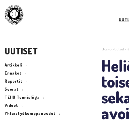
UUTI
UUTISET
Etusivu
>
Uutiset
>
R
Heli
Artikkeli →
Ennakot →
tois
Raportit →
Seurat →
seka
TEHO Tennisliiga →
Videot →
avo
Yhteistyökumppanuudet →