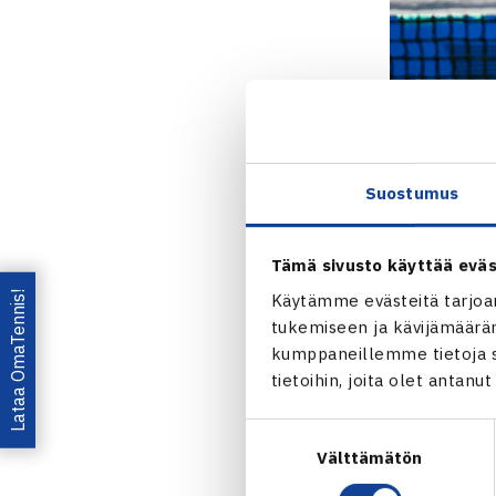
Harri
Heliöv
Suostumus
Heliövaara/Da
Molteni
/
Asi
Tämä sivusto käyttää eväs
Lataa OmaTennis!
Käytämme evästeitä tarjoa
Avauserä käy
tukemiseen ja kävijämääräm
Molteni/Muha
kumppaneillemme tietoja si
erä oli ensim
tietoihin, joita olet antanu
tasoittamaan
Suostumuksen
Välttämätön
valinta
Paikka puoliv
suurimman os