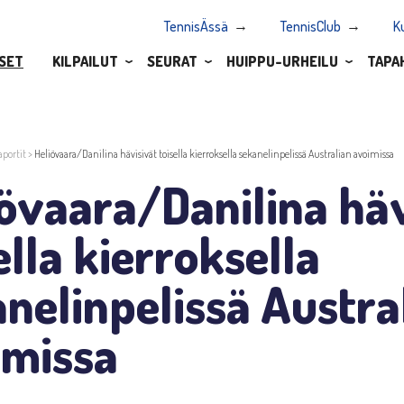
TennisÄssä
TennisClub
K
SET
KILPAILUT
SEURAT
HUIPPU-URHEILU
TAPA
aportit
>
Heliövaara/Danilina hävisivät toisella kierroksella sekanelinpelissä Australian avoimissa
övaara/Danilina häv
ella kierroksella
nelinpelissä Austra
imissa