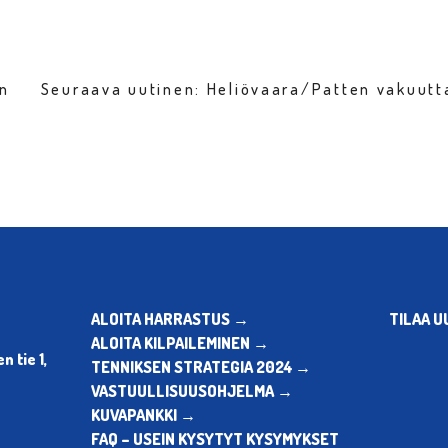
en
Seuraava uutinen: Heliövaara/Patten vakuutta
ALOITA HARRASTUS →
TILAA U
ALOITA KILPAILEMINEN →
 tie 1,
TENNIKSEN STRATEGIA 2024 →
VASTUULLISUUSOHJELMA →
KUVAPANKKI →
FAQ – USEIN KYSYTYT KYSYMYKSET