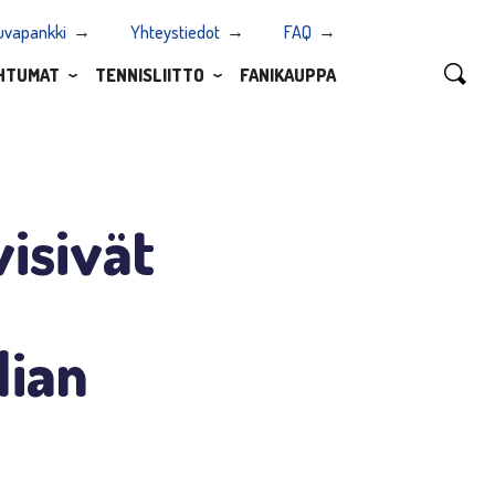
uvapankki
Yhteystiedot
FAQ
HTUMAT
TENNISLIITTO
FANIKAUPPA
isivät
lian