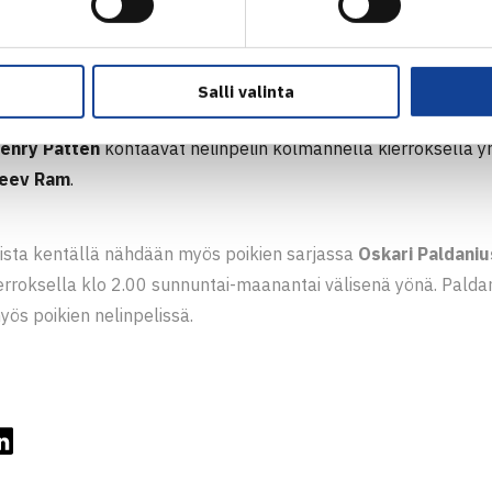
mmad onnistuivat pelastamaan kuitenkin ne kaikki ja käytti
heti hyödykseen. Pari tuuletti otteluvoittoa lopulta lukemin 6-
Salli valinta
elaa seuraavan kerran Melbournessa heti maanantaina noin kl
enry Patten
kohtaavat nelinpelin kolmannella kierroksella y
jeev Ram
.
ista kentällä nähdään myös poikien sarjassa
Oskari Paldaniu
kierroksella klo 2.00 sunnuntai-maanantai välisenä yönä. Pal
yös poikien nelinpelissä.