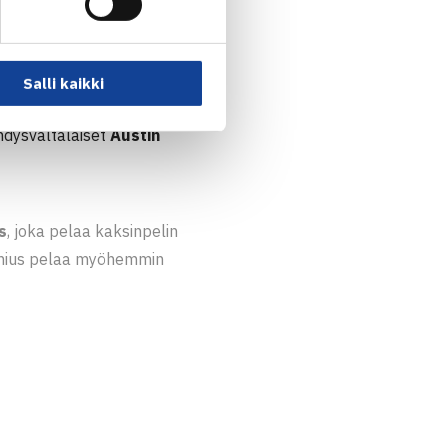
vät oman ensimmäisen
1, 4-6, 11-9.
Salli kaikki
o 5.30, kun
hdysvaltalaiset
Austin
s
, joka pelaa kaksinpelin
danius pelaa myöhemmin