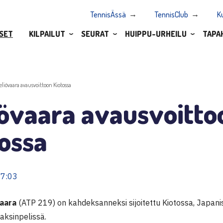
TennisÄssä
TennisClub
K
SET
KILPAILUT
SEURAT
HUIPPU-URHEILU
TAPA
eliövaara avausvoittoon Kiotossa
iövaara avausvoitto
ossa
07:03
vaara
(ATP 219) on kahdeksanneksi sijoitettu Kiotossa, Japan
aksinpelissä.