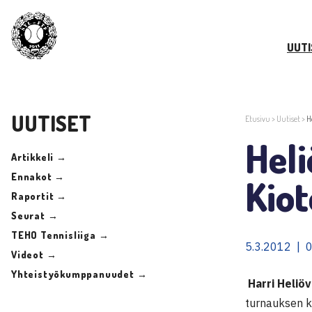
UUTI
UUTISET
Etusivu
>
Uutiset
>
H
Hel
Artikkeli →
Ennakot →
Kiot
Raportit →
Seurat →
TEHO Tennisliiga →
5.3.2012 | 
Videot →
Yhteistyökumppanuudet →
Harri Heliö
turnauksen k