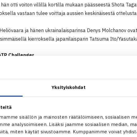
hän otti voiton villillä kortilla mukaan päässeestä Shota Tag
roksella vastaan tulee voittaja aussien keskinäisestä ottelus
 Heliövaara ja hänen ukrainalaisparinsa Denys Molchanov ovat 
simmäisellä kierroksella japanilaisparin Tatsuma Ito/Yasuta
TP Challenger
 Kioto, Japani
Yksityiskohdat
Harri Heliövaara (8.) – Shota Tagawa Japani 75 64
TP Challenger verkossa
teitä
liövaaran verkkosivut
mamme sisällön ja mainosten räätälöimiseen, sosiaalisen m
me analysoimiseen. Lisäksi jaamme sosiaalisen median, mai
itä, miten käytät sivustoamme. Kumppanimme voivat yhdistää