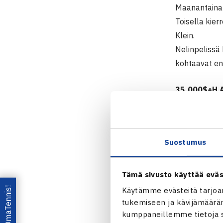
Maanantaina 
Toisella kier
Klein.
Nelinpelissä
kohtaavat en
35.000$+H A
5.-11.3.2012
Kaksinpeli
Suostumus
1.kierrosta: 
Kioton A
Tämä sivusto käyttää eväs
Harri He
Lataa OmaTennis!
Käytämme evästeitä tarjoa
tukemiseen ja kävijämääräm
kumppaneillemme tietoja si