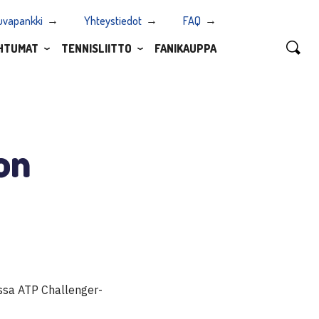
uvapankki
Yhteystiedot
FAQ
HTUMAT
TENNISLIITTO
FANIKAUPPA
on
issa ATP Challenger-