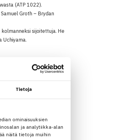
awasta (ATP 1022).
ta Samuel Groth – Brydan
kolmanneksi sijoitettuja. He
ka Uchiyama.
Tietoja
edian ominaisuuksien
nosalan ja analytiikka-alan
 näitä tietoja muihin