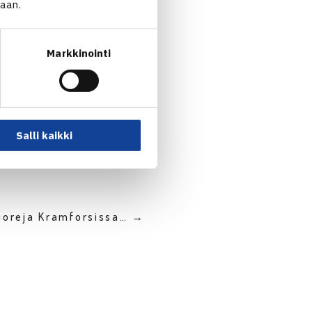
jaan.
Markkinointi
Salli kaikki
ioreja Kramforsissa… →