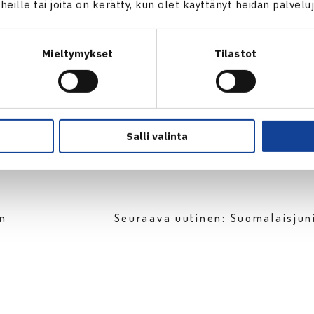
t heille tai joita on kerätty, kun olet käyttänyt heidän palvelu
Harri Heliövaara
Mieltymykset
Tilastot
Salli valinta
en
Seuraava uutinen: Suomalaisjun