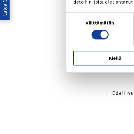
tietoihin, joita olet antanu
Suostumuksen
Välttämätön
valinta
Jaa:
Kiellä
← Edellin