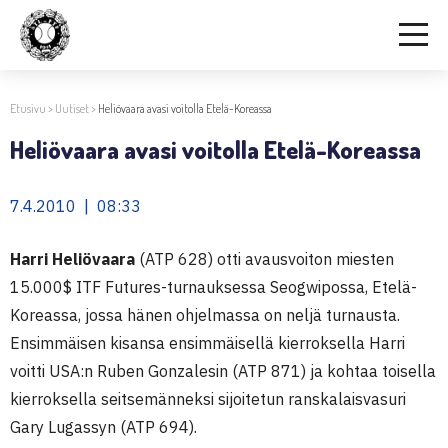
Etusivu
>
Uutiset
>
Heliövaara avasi voitolla Etelä-Koreassa
Heliövaara avasi voitolla Etelä-Koreassa
7.4.2010 | 08:33
Harri Heliövaara
(ATP 628) otti avausvoiton miesten
15.000$ ITF Futures-turnauksessa Seogwipossa, Etelä-
Koreassa, jossa hänen ohjelmassa on neljä turnausta.
Ensimmäisen kisansa ensimmäisellä kierroksella Harri
voitti USA:n Ruben Gonzalesin (ATP 871) ja kohtaa toisella
kierroksella seitsemänneksi sijoitetun ranskalaisvasuri
Gary Lugassyn (ATP 694).