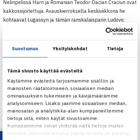
Nelinpelissä Harri ja Romanian Teodor-Dacian Craciun ovat
kakkossijoitettuja. Avauskierroksella keskiviikkona he
kohtaavat Lugassyn ja tämän ranskalaisparin Ludovic
Walterin.
Seogwipon jälkeen turnaukset Etelä-Koreassa jatkuvat
Daegussa, Changwonissa ja Gimcheonissa. Kaikkien
Suostumus
Yksityiskohdat
Tietoja
kokonaispalkintosumma on 15.000$.
Tämä sivusto käyttää evästeitä
Miesten 15.000$ ITF Futures-turnaus
5.-11.4. Seogwipo, Etelä-Korea
Käytämme evästeitä tarjoamamme sisällön ja
mainosten räätälöimiseen, sosiaalisen median
Kaksinpeli
ominaisuuksien tukemiseen ja kävijämäärämme
1.kierrosta: Harri Heliövaara – Ruben Gonzales USA 63
analysoimiseen. Lisäksi jaamme sosiaalisen median,
76(3)
mainosalan ja analytiikka-alan kumppaneillemme
tietoja siitä, miten käytät sivustoamme.
Miesten ITF Futures-turnaus Seogwipossa
Kumppanimme voivat yhdistää näitä tietoja muihin
tietoihin, joita olet antanut heille tai joita on kerätty,