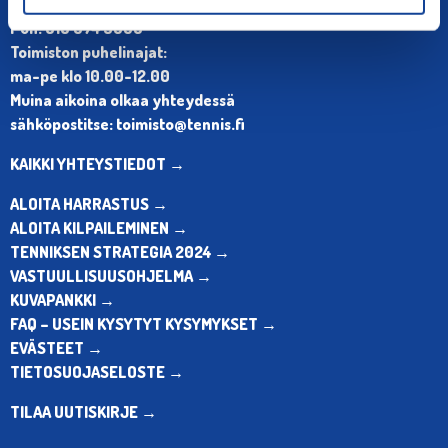
Olympiastadion, Paavo Nurmen tie 1, 00250 Helsinki
Puh. 010 574 3959
Toimiston puhelinajat:
ma-pe klo 10.00-12.00
Muina aikoina olkaa yhteydessä
sähköpostitse: toimisto@tennis.fi
KAIKKI YHTEYSTIEDOT →
ALOITA HARRASTUS →
ALOITA KILPAILEMINEN →
TENNIKSEN STRATEGIA 2024 →
VASTUULLISUUSOHJELMA →
KUVAPANKKI →
FAQ – USEIN KYSYTYT KYSYMYKSET →
EVÄSTEET →
TIETOSUOJASELOSTE →
TILAA UUTISKIRJE →