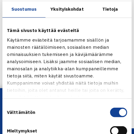
Joulukuussa Orange Bowlin poikien kaksinpelin voittanut
Luncanu sai venyä parhaaseensa Heliövaaraa vastaan,
Suostumus
Yksityiskohdat
Tietoja
mutta meni jatkoon luvuin 7-6, 7-5. Heliövaaralla oli
toisessa erässä kaksi eräpalloa omassa syötössään 5-4
Tämä sivusto käyttää evästeitä
johtoasemassa.
Käytämme evästeitä tarjoamamme sisällön ja
Viikon kuluttua Heliövaara pelaa Melbournessa Australian
mainosten räätälöimiseen, sosiaalisen median
avointen junioriturnauksessa, joka on juniorien ITF-
ominaisuuksien tukemiseen ja kävijämäärämme
turnausten ylintä, A-kategoriaa. (RN)
analysoimiseen. Lisäksi jaamme sosiaalisen median,
mainosalan ja analytiikka-alan kumppaneillemme
Jaa:
tietoja siitä, miten käytät sivustoamme.
Kumppanimme voivat yhdistää näitä tietoja muihin
tietoihin, joita olet antanut heille tai joita on kerätty,
Lataa OmaTennis!
kun olet käyttänyt heidän palvelujaan.
← Edellinen
Suostumuksen
Seuraava uutinen: T.Nieminen ja Paukku… →
Välttämätön
valinta
Mieltymykset