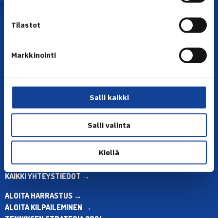
Tilastot
Markkinointi
YHTEYSTIEDOT
Salli kaikki
Olympiastadion, Paavo Nurmen tie 1, 00250 Helsinki
Puh. 010 574 3959
Toimiston puhelinajat:
Salli valinta
ma-pe klo 10.00-12.00
Muina aikoina olkaa yhteydessä
Kiellä
sähköpostitse: toimisto@tennis.fi
KAIKKI YHTEYSTIEDOT →
ALOITA HARRASTUS →
ALOITA KILPAILEMINEN →