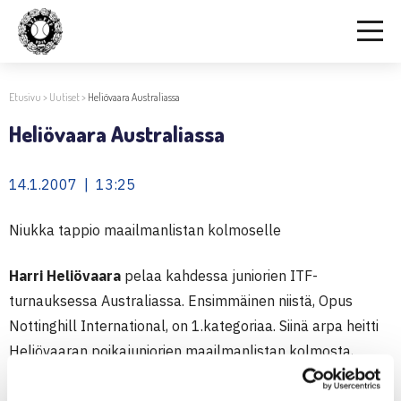
Etusivu
>
Uutiset
>
Heliövaara Australiassa
Heliövaara Australiassa
14.1.2007 | 13:25
Niukka tappio maailmanlistan kolmoselle
Harri Heliövaara
pelaa kahdessa juniorien ITF-
turnauksessa Australiassa. Ensimmäinen niistä, Opus
Nottinghill International, on 1.kategoriaa. Siinä arpa heitti
Heliövaaran poikajuniorien maailmanlistan kolmosta,
Romanian Petru-Alexandru Luncanua vastaan.