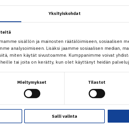
an Harrison voitti Micke Kontisen Bahamalla juniorien 5. kateg
vuin 6-2, 6-3. Harrison hävisi loppuottelussa Japanin Yasutaka
Yksityiskohdat
teitä
mamme sisällön ja mainosten räätälöimiseen, sosiaalisen m
me analysoimiseen. Lisäksi jaamme sosiaalisen median, mai
itä, miten käytät sivustoamme. Kumppanimme voivat yhdistää
t heille tai joita on kerätty, kun olet käyttänyt heidän palvelu
en
Seuraava uutinen: H.Kon
Mieltymykset
Tilastot
Salli valinta