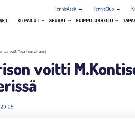
TennisÄssä
TennisClub
K
SET
KILPAILUT
SEURAT
HUIPPU-URHEILU
TAPA
arrison voitti M.Kontisen välierissä
ison voitti M.Konti
erissä
 20:15
F-pistekisa Bahamalla