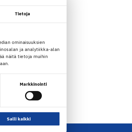
orian ITF-pistekisan
 Uchiyamalle 2-6, 3-6.
Tietoja
edian ominaisuuksien
nosalan ja analytiikka-alan
 näitä tietoja muihin
jaan.
tinen Wimbledonissa… →
Markkinointi
Salli kaikki