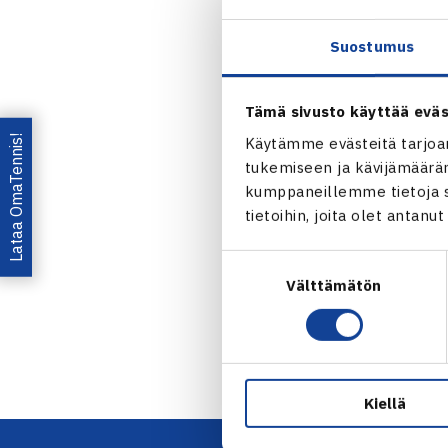
USA:n Christi
välierissä lu
Suostumus
Jaa:
Tämä sivusto käyttää eväs
Lataa OmaTennis!
Käytämme evästeitä tarjoa
tukemiseen ja kävijämääräm
kumppaneillemme tietoja si
tietoihin, joita olet antanu
Suostumuksen
← Edellin
Välttämätön
valinta
Kiellä