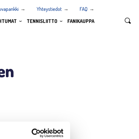
uvapankki
Yhteystiedot
FAQ
HTUMAT
TENNISLIITTO
FANIKAUPPA
sen