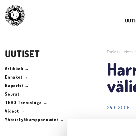
UUTI
UUTISET
Etusivu
>
Uutiset
>
H
Harr
Artikkeli →
Ennakot →
väli
Raportit →
Seurat →
TEHO Tennisliiga →
29.6.2008 |
Videot →
Yhteistyökumppanuudet →
Juniorien IT