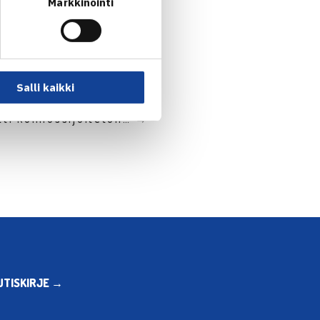
Markkinointi
Salli kaikki
tti kolmossijoitetun… →
UTISKIRJE →