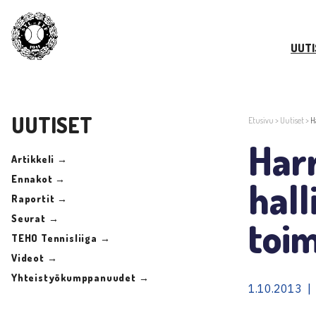
UUTI
UUTISET
Etusivu
>
Uutiset
>
H
Harr
Artikkeli →
Ennakot →
hall
Raportit →
Seurat →
toi
TEHO Tennisliiga →
Videot →
Yhteistyökumppanuudet →
1.10.2013 |