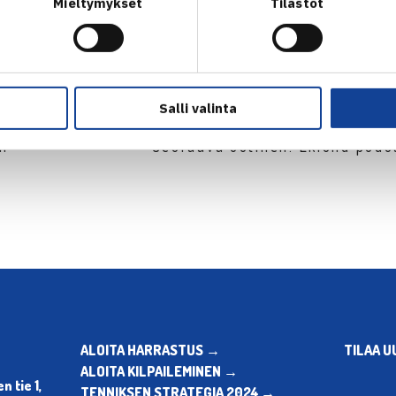
Mieltymykset
Tilastot
Salli valinta
en
Seuraava uutinen: Eklund pudo
ALOITA HARRASTUS →
TILAA U
ALOITA KILPAILEMINEN →
 tie 1,
TENNIKSEN STRATEGIA 2024 →