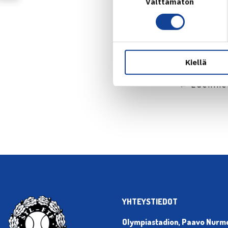
Välttämätön
valinta
Kiellä
← Edellin
YHTEYSTIEDOT
Olympiastadion, Paavo Nurmen