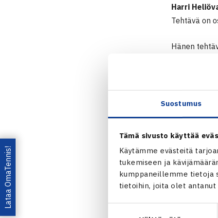
Harri Heliöv
Tehtävä on os
Hänen tehtävi
toimiston hal
päivitystä se
Aalto-yliopis
Suostumus
toimistossa 
-Tehtävä herä
Tämä sivusto käyttää eväs
näkökulmasta
Lataa OmaTennis!
Käytämme evästeitä tarjoa
-Mielelläni an
tukemiseen ja kävijämääräm
kumppaneillemme tietoja si
tietoihin, joita olet antanu
Jaa:
Suostumuksen