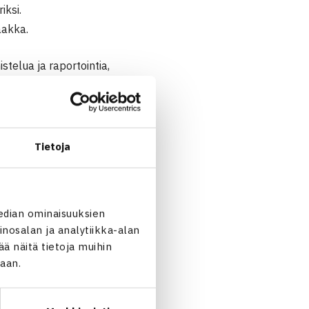
iksi.
aakka.
stelua ja raportointia,
ujen ja jäsenrekisterien
tävässä 1.10. ja on liiton
Tietoja
n tennistä aivan toisesta
edian ominaisuuksien
oi Harri.
nosalan ja analytiikka-alan
 näitä tietoja muihin
jaan.