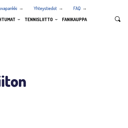
uvapankki
Yhteystiedot
FAQ
HTUMAT
TENNISLIITTO
FANIKAUPPA
iiton