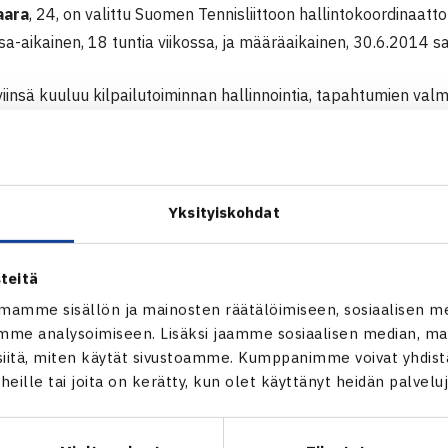
aara
, 24, on valittu Suomen Tennisliittoon hallintokoordinaattor
a-aikainen, 18 tuntia viikossa, ja määräaikainen, 30.6.2014 s
insä kuuluu kilpailutoiminnan hallinnointia, tapahtumien valmi
linnollisia tehtäviä, taloushallinnon perustehtäviä ja verkkosiv
kä ylläpitoa.
tossa toista vuotta tuotantotaloutta opiskeleva Harri aloitti teh
Yksityiskohdat
kolmena päivänä viikossa.
tti mielenkiintoni, totesi Heliövaara. – Tässä pääsee näkemää
teitä
 kuin mitä kilpapelaajana on nähnyt.
mamme sisällön ja mainosten räätälöimiseen, sosiaalisen m
nan panokseni takaisin lajille, jolta olen niin paljon saanut, san
me analysoimiseen. Lisäksi jaamme sosiaalisen median, mai
itä, miten käytät sivustoamme. Kumppanimme voivat yhdistää
Harri Heliövaara
t heille tai joita on kerätty, kun olet käyttänyt heidän palvelu