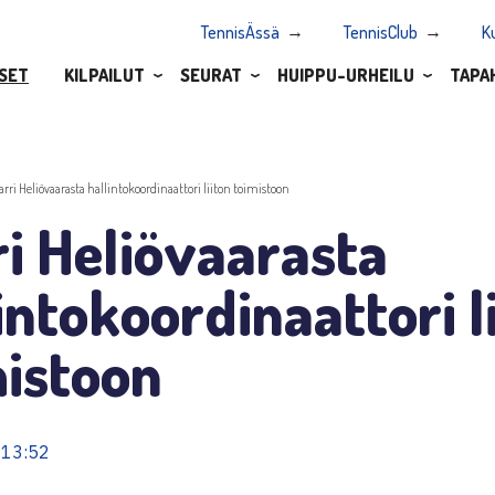
TennisÄssä
TennisClub
K
SET
KILPAILUT
SEURAT
HUIPPU-URHEILU
TAPA
arri Heliövaarasta hallintokoordinaattori liiton toimistoon
i Heliövaarasta
intokoordinaattori l
mistoon
 13:52