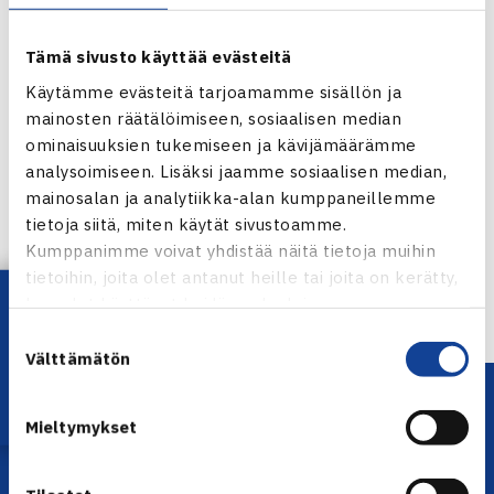
Nelinpelissä ruotsalaisen Michael Ryderstedtin kanssa tie
nousi pystyyn parille Ruan Roelofse/Nikala Scholtz (RSA)
Tämä sivusto käyttää evästeitä
luvuin 6-7(4),4-6. Aamuyöhön venynyt nelinpeli loppui
Käytämme evästeitä tarjoamamme sisällön ja
paikallista aikaa vasta klo 3.52.
mainosten räätälöimiseen, sosiaalisen median
ominaisuuksien tukemiseen ja kävijämäärämme
Jaa:
analysoimiseen. Lisäksi jaamme sosiaalisen median,
mainosalan ja analytiikka-alan kumppaneillemme
tietoja siitä, miten käytät sivustoamme.
Kumppanimme voivat yhdistää näitä tietoja muihin
← Edellinen
tietoihin, joita olet antanut heille tai joita on kerätty,
Seuraava uutinen: H.Pöllänen puolivälieriin
Lataa OmaTennis!
kun olet käyttänyt heidän palvelujaan.
Hollannin… →
Suostumuksen
Välttämätön
valinta
Mieltymykset