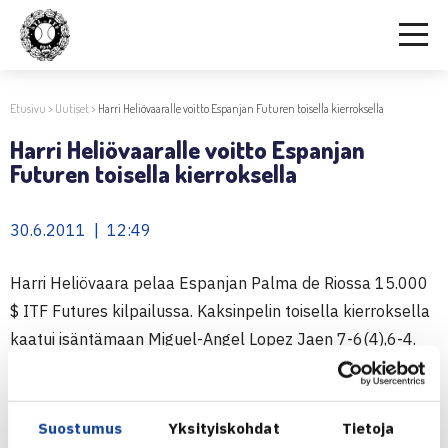
Etusivu
>
Uutiset
>
Harri Heliövaaralle voitto Espanjan Futuren toisella kierroksella
Harri Heliövaaralle voitto Espanjan
Futuren toisella kierroksella
30.6.2011 | 12:49
Harri Heliövaara pelaa Espanjan Palma de Riossa 15.000
$ ITF Futures kilpailussa. Kaksinpelin toisella kierroksella
kaatui isäntämaan Miguel-Angel Lopez Jaen 7-6(4),6-4.
Puolivälierässä vastaan tulee voittaja ottelusta Inigo
Cervantes-Huegun (ESP) vs. Mikhail Ledovskikh (RUS).
Suostumus
Yksityiskohdat
Tietoja