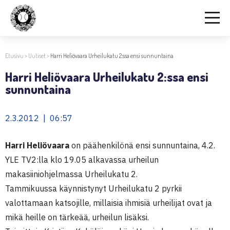
Etusivu
>
Uutiset
>
Harri Heliövaara Urheilukatu 2:ssa ensi sunnuntaina
Harri Heliövaara Urheilukatu 2:ssa ensi
sunnuntaina
2.3.2012 | 06:57
Harri Heliövaara
on päähenkilönä ensi sunnuntaina, 4.2.
YLE TV2:lla klo 19.05 alkavassa urheilun
makasiiniohjelmassa Urheilukatu 2.
Tammikuussa käynnistynyt Urheilukatu 2 pyrkii
valottamaan katsojille, millaisia ihmisiä urheilijat ovat ja
mikä heille on tärkeää, urheilun lisäksi.