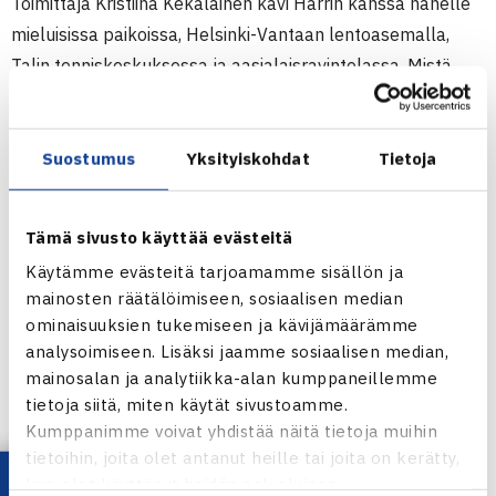
Toimittaja Kristiina Kekäläinen kävi Harrin kanssa hänelle
mieluisissa paikoissa, Helsinki-Vantaan lentoasemalla,
Talin tenniskeskuksessa ja aasialaisravintolassa. Mistä
Harri ja Kristiina päivän aikana keskustelivat, siitä siis
enemmän sunnuntaina klo 19.05 YLE TV2:n Urheilukatu
2:ssa.
Suostumus
Yksityiskohdat
Tietoja
Urheilukatu 2:n verkkosivut
Tämä sivusto käyttää evästeitä
Harri Heliövaaran verkkosivut
Käytämme evästeitä tarjoamamme sisällön ja
mainosten räätälöimiseen, sosiaalisen median
ominaisuuksien tukemiseen ja kävijämäärämme
analysoimiseen. Lisäksi jaamme sosiaalisen median,
mainosalan ja analytiikka-alan kumppaneillemme
tietoja siitä, miten käytät sivustoamme.
Kumppanimme voivat yhdistää näitä tietoja muihin
tietoihin, joita olet antanut heille tai joita on kerätty,
Harri Heliövaara DC:ssa Sloveniassa 2011.
kun olet käyttänyt heidän palvelujaan.