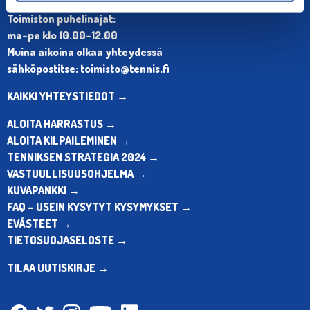
Puh. 010 574 3959
Toimiston puhelinajat:
ma-pe klo 10.00-12.00
Muina aikoina olkaa yhteydessä
sähköpostitse: toimisto@tennis.fi
KAIKKI YHTEYSTIEDOT →
ALOITA HARRASTUS →
ALOITA KILPAILEMINEN →
TENNIKSEN STRATEGIA 2024 →
VASTUULLISUUSOHJELMA →
KUVAPANKKI →
FAQ – USEIN KYSYTYT KYSYMYKSET →
EVÄSTEET →
TIETOSUOJASELOSTE →
TILAA UUTISKIRJE →