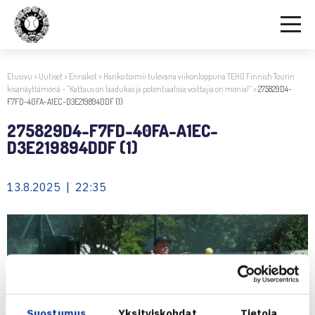
Etusivu
>
Uutiset
>
Ennakot
>
Hanko toimii tulevana viikonloppuna TEHO Finnish Tourin
kisanäyttämönä – ”Kattaus on laadukas ja potentiaalisia voittajia on monia!”
>
275829D4-
F7FD-40FA-A1EC-D3E219894DDF (1)
275829D4-F7FD-40FA-A1EC-
D3E219894DDF (1)
13.8.2025 | 22:35
Suostumus
Yksityiskohdat
Tietoja