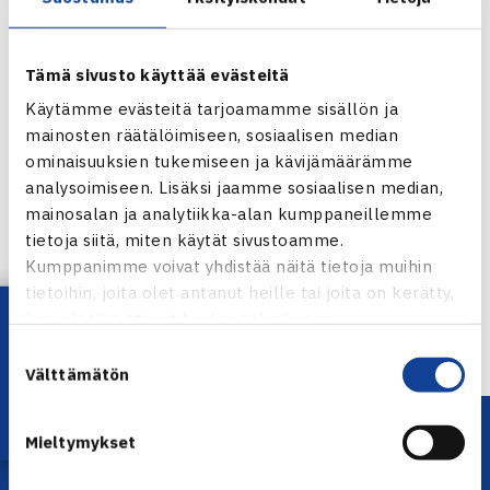
Tämä sivusto käyttää evästeitä
Käytämme evästeitä tarjoamamme sisällön ja
mainosten räätälöimiseen, sosiaalisen median
ominaisuuksien tukemiseen ja kävijämäärämme
analysoimiseen. Lisäksi jaamme sosiaalisen median,
Jaa:
mainosalan ja analytiikka-alan kumppaneillemme
tietoja siitä, miten käytät sivustoamme.
Kumppanimme voivat yhdistää näitä tietoja muihin
tietoihin, joita olet antanut heille tai joita on kerätty,
← Edellinen
Lataa OmaTennis!
kun olet käyttänyt heidän palvelujaan.
Suostumuksen
Välttämätön
valinta
Mieltymykset