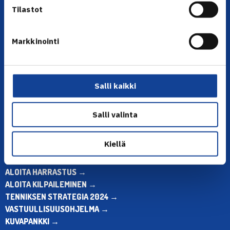
Tilastot
Markkinointi
YHTEYSTIEDOT
Olympiastadion, Paavo Nurmen tie 1, 00250 Helsinki
Puh. 010 574 3959
Salli kaikki
Toimiston puhelinajat:
ma-pe klo 10.00-12.00
Salli valinta
Muina aikoina olkaa yhteydessä
sähköpostitse: toimisto@tennis.fi
Kiellä
KAIKKI YHTEYSTIEDOT →
ALOITA HARRASTUS →
ALOITA KILPAILEMINEN →
TENNIKSEN STRATEGIA 2024 →
VASTUULLISUUSOHJELMA →
KUVAPANKKI →