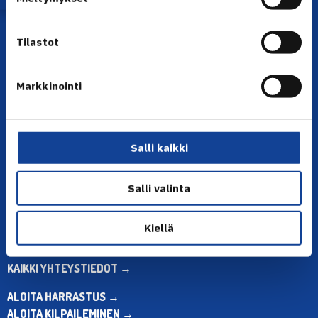
Tilastot
Markkinointi
YHTEYSTIEDOT
Salli kaikki
Olympiastadion, Paavo Nurmen tie 1, 00250 Helsinki
Puh. 010 574 3959
Salli valinta
Toimiston puhelinajat:
ma-pe klo 10.00-12.00
Muina aikoina olkaa yhteydessä
Kiellä
sähköpostitse: toimisto@tennis.fi
KAIKKI YHTEYSTIEDOT →
ALOITA HARRASTUS →
ALOITA KILPAILEMINEN →