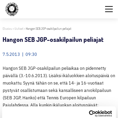
Etusivu
>
Uutiset
>
Hangon SEB JGP-osakilpailun peliajat
Hangon SEB JGP-osakilpailun peliajat
7.5.2013 | 09:30
Hangon SEB JGP-osakilpailun peliaikaa on pidennetty
päivällä (3.-10.6.2013). Lisäksi ikäluokkien aloituspäiviä on
muokattu. Syynä tähän on se, että 14- ja 16-vuotiaat
pystyvät osallistumaan sekä kansalliseen arvokilpailuun
(SEB JGP, Hanko) että Tennis Europen kilpailuun
Pajulahdessa. Alla kunkin ikäluokan aloituspäivät: