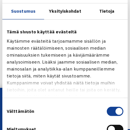
P10: to 6.6.2013
T10: to 6.6.2013
Suostumus
Yksityiskohdat
Tietoja
P12: pe 7.6.2013
T12: la 8.6.2013
Tämä sivusto käyttää evästeitä
P14: ma 3.6.2013
Käytämme evästeitä tarjoamamme sisällön ja
T14: ma 3.6.2013
mainosten räätälöimiseen, sosiaalisen median
P16: ti 4.6.2013
ominaisuuksien tukemiseen ja kävijämäärämme
T16: ma 3.6.2013
analysoimiseen. Lisäksi jaamme sosiaalisen median,
mainosalan ja analytiikka-alan kumppaneillemme
Jaa:
tietoja siitä, miten käytät sivustoamme.
Kumppanimme voivat yhdistää näitä tietoja muihin
tietoihin, joita olet antanut heille tai joita on kerätty,
Lataa OmaTennis!
kun olet käyttänyt heidän palvelujaan.
← Edellinen
Suostumuksen
Seuraava uutinen: Ulkopelikauden 2013
Välttämätön
valinta
sarjatennis… →
Mieltymykset