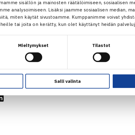
mamme sisällön ja mainosten räätälöimiseen, sosiaalisen m
: Helene Pellicano Malta – Ella Haavisto 61 64
me analysoimiseen. Lisäksi jaamme sosiaalisen median, mai
itä, miten käytät sivustoamme. Kumppanimme voivat yhdistää
 Ella Haavisto/Anna Mikhailova Venäjä – Sofia Haug/Gerda Rein
t heille tai joita on kerätty, kun olet käyttänyt heidän palvelu
Mieltymykset
Tilastot
verkossa
Salli valinta