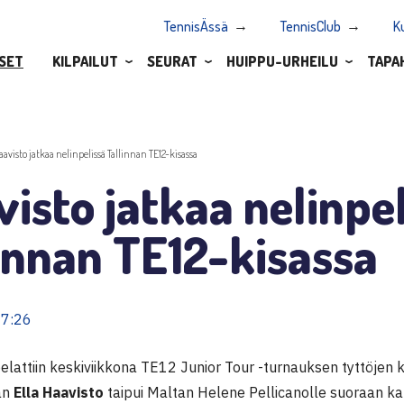
TennisÄssä
TennisClub
K
SET
KILPAILUT
SEURAT
HUIPPU-URHEILU
TAPA
aavisto jatkaa nelinpelissä Tallinnan TE12-kisassa
isto jatkaa nelinpe
innan TE12-kisassa
17:26
elattiin keskiviikkona TE12 Junior Tour -turnauksen tyttöjen ka
an
Ella Haavisto
taipui Maltan Helene Pellicanolle suoraan ka