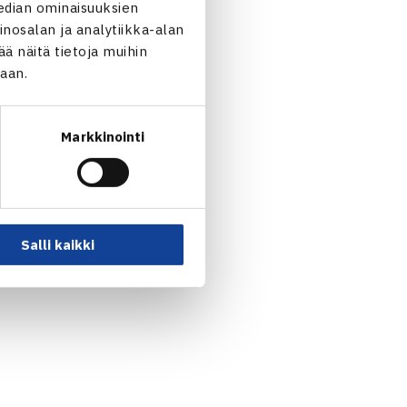
edian ominaisuuksien
nosalan ja analytiikka-alan
 näitä tietoja muihin
aru Viro 60 63
jaan.
Markkinointi
Salli kaikki