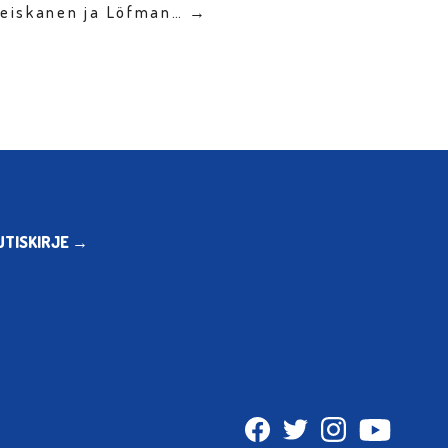
Heiskanen ja Löfman… →
UTISKIRJE →