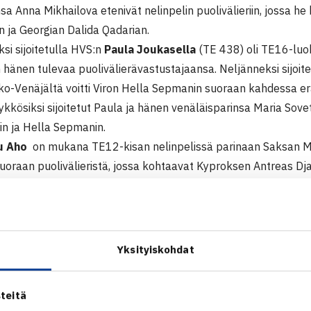
sa Anna Mikhailova etenivät nelinpelin puolivälieriin, jossa 
 ja Georgian Dalida Qadarian.
si sijoitetulla HVS:n
Paula Joukasella
(TE 438) oli TE16-luok
n hänen tulevaa puolivälierävastustajaansa. Neljänneksi sijoit
ko-Venäjältä voitti Viron Hella Sepmanin suoraan kahdessa er
ykkösiksi sijoitetut Paula ja hänen venäläisparinsa Maria Sove
in ja Hella Sepmanin.
u Aho
on mukana TE12-kisan nelinpelissä parinaan Saksan Ma
uoraan puolivälieristä, jossa kohtaavat Kyproksen Antreas Dj
lovskin.
ink Junior Open
nior Tour -turnaus
Yksityiskohdat
Tallinna, Viro
teitä