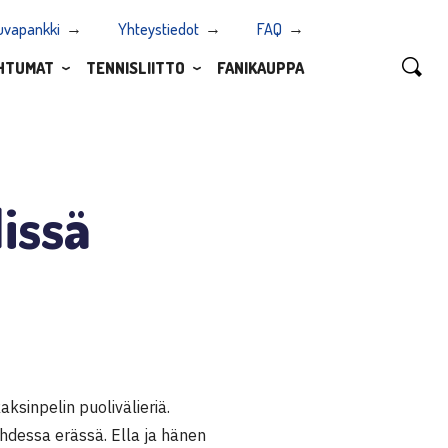
uvapankki
Yhteystiedot
FAQ
HTUMAT
TENNISLIITTO
FANIKAUPPA
lissä
ksinpelin puolivälieriä.
hdessa erässä. Ella ja hänen