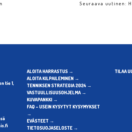
en
Seuraava uutinen: 
ALOITA HARRASTUS →
TILAA U
ALOITA KILPAILEMINEN →
 tie 1,
TENNIKSEN STRATEGIA 2024 →
VASTUULLISUUSOHJELMA →
KUVAPANKKI →
FAQ – USEIN KYSYTYT KYSYMYKSET
→
ssä
EVÄSTEET →
s.fi
TIETOSUOJASELOSTE →