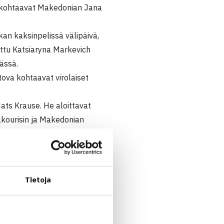
he kohtaavat Makedonian Jana
an kaksinpelissä välipäivä,
ettu Katsiaryna Markevich
ässä.
tova kohtaavat virolaiset
ts Krause. He aloittavat
akourisin ja Makedonian
Tietoja