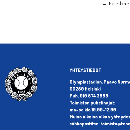
← Edellin
YHTEYSTIEDOT
Olympiastadion, Paavo Nurmen
00250 Helsinki
Puh. 010 574 3959
Toimiston puhelinajat:
ma-pe klo 10.00-12.00
Muina aikoina olkaa yhteyde
sähköpostitse: toimisto@tenni