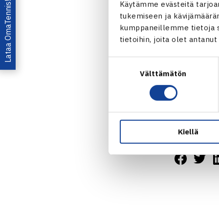
Lataa OmaTennis!
Käytämme evästeitä tarjoa
Puolivälieriä
tukemiseen ja kävijämääräm
Nelinpeli
kumppaneillemme tietoja si
1.kierrosta:
tietoihin, joita olet antanu
Suostumuksen
Välttämätön
valinta
Turnaus 
Jaa:
Kiellä