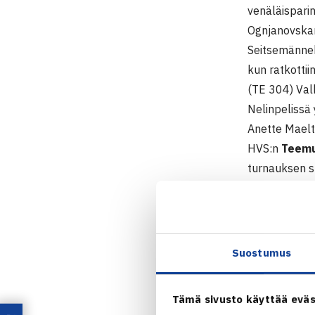
venäläisparin
Ognjanovskan
Seitsemännek
kun ratkottii
(TE 304) Val
Nelinpelissä 
Anette Maelt
HVS:n
Teem
turnauksen s
Gjorgji Janku
III SEB Tall
TE 12/16 Ju
Suostumus
2.-8.6.2014 
12-vuotiaat
Tämä sivusto käyttää eväs
Kaksinpeli