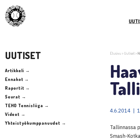
UUTI
UUTISET
Etusivu
>
Uutiset
>
H
Haav
Artikkeli →
Ennakot →
Tall
Raportit →
Seurat →
TEHO Tennisliiga →
4.6.2014 | 
Videot →
Yhteistyökumppanuudet →
Tallinnassa p
Smash-Kotk