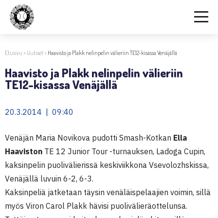
Etusivu
>
Uutiset
>
Haavisto ja Plakk nelinpelin välieriin TE12-kisassa Venäjällä
Haavisto ja Plakk nelinpelin välieriin
TE12-kisassa Venäjällä
20.3.2014 | 09:40
Venäjän Maria Novikova pudotti Smash-Kotkan
Ella
Haaviston
TE 12 Junior Tour -turnauksen, Ladoga Cupin,
kaksinpelin puolivälierissä keskiviikkona Vsevolozhskissa,
Venäjällä luvuin 6-2, 6-3.
Kaksinpeliä jatketaan täysin venäläispelaajien voimin, sillä
myös Viron Carol Plakk hävisi puolivälieräottelunsa.