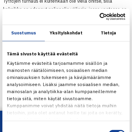
Tyttöjen turnaus ei kuitenkaan ole vielä ohitse, sillä
kaksikko on edennyt nelinpelin välieriin, jossa vastassa on
venäläispari Alisa Budanova/Eva Garkusha.
Suostumus
Yksityiskohdat
Tietoja
Ladoga Cup
TE 12 Junior Tour
17.-23.3.2014 Vsevolozhsk, Venäjä
Tämä sivusto käyttää evästeitä
Kaksinpeli
Käytämme evästeitä tarjoamamme sisällön ja
Puolivälieriä: Maria Novikova Venäjä – Ella Haavisto 62 63
mainosten räätälöimiseen, sosiaalisen median
Nelinpeli
ominaisuuksien tukemiseen ja kävijämäärämme
Puolivälieriä: Ella Haavisto/Carol Plakk Viro – Alisa
analysoimiseen. Lisäksi jaamme sosiaalisen median,
Kummel Venäjä/Polina Ramenskaja Viro 60 61
mainosalan ja analytiikka-alan kumppaneillemme
tietoja siitä, miten käytät sivustoamme.
Turnaus verkossa
Kumppanimme voivat yhdistää näitä tietoja muihin
tietoihin, joita olet antanut heille tai joita on kerätty,
kun olet käyttänyt heidän palvelujaan.
Jaa:
Suostumuksen