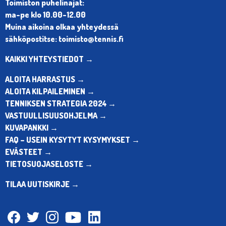
Toimiston puhelinajat:
ma-pe klo 10.00-12.00
Muina aikoina olkaa yhteydessä
sähköpostitse: toimisto@tennis.fi
KAIKKI YHTEYSTIEDOT →
ALOITA HARRASTUS →
ALOITA KILPAILEMINEN →
TENNIKSEN STRATEGIA 2024 →
VASTUULLISUUSOHJELMA →
KUVAPANKKI →
FAQ – USEIN KYSYTYT KYSYMYKSET →
EVÄSTEET →
TIETOSUOJASELOSTE →
TILAA UUTISKIRJE →