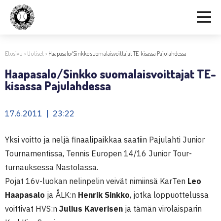
Etusivu
>
Uutiset
>
Haapasalo/Sinkko suomalaisvoittajat TE-kisassa Pajulahdessa
Haapasalo/Sinkko suomalaisvoittajat TE-
kisassa Pajulahdessa
17.6.2011 | 23:22
Yksi voitto ja neljä finaalipaikkaa saatiin Pajulahti Junior
Tournamentissa, Tennis Europen 14/16 Junior Tour-
turnauksessa Nastolassa.
Pojat 16v-luokan nelinpelin veivät nimiinsä KarTen
Leo
Haapasalo
ja ÅLK:n
Henrik Sinkko
, jotka loppuottelussa
voittivat HVS:n
Julius Kaverisen
ja tämän virolaisparin