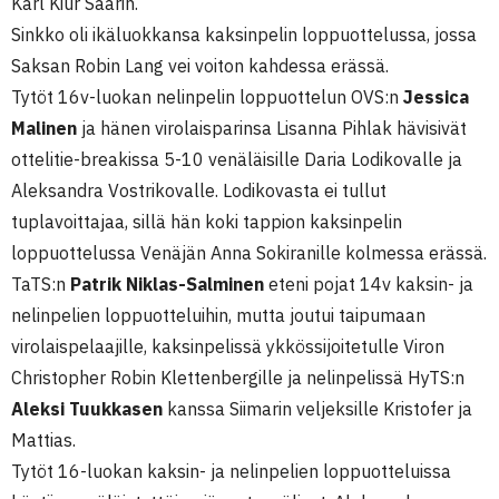
Karl Kiur Saarin.
Sinkko oli ikäluokkansa kaksinpelin loppuottelussa, jossa
Saksan Robin Lang vei voiton kahdessa erässä.
Tytöt 16v-luokan nelinpelin loppuottelun OVS:n
Jessica
Malinen
ja hänen virolaisparinsa Lisanna Pihlak hävisivät
ottelitie-breakissa 5-10 venäläisille Daria Lodikovalle ja
Aleksandra Vostrikovalle. Lodikovasta ei tullut
tuplavoittajaa, sillä hän koki tappion kaksinpelin
loppuottelussa Venäjän Anna Sokiranille kolmessa erässä.
TaTS:n
Patrik Niklas-Salminen
eteni pojat 14v kaksin- ja
nelinpelien loppuotteluihin, mutta joutui taipumaan
virolaispelaajille, kaksinpelissä ykkössijoitetulle Viron
Christopher Robin Klettenbergille ja nelinpelissä HyTS:n
Aleksi Tuukkasen
kanssa Siimarin veljeksille Kristofer ja
Mattias.
Tytöt 16-luokan kaksin- ja nelinpelien loppuotteluissa