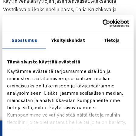
käytiin venäläistyttöjen jäsentenväliset. Aleksandra
Vostrikova oli kaksinpelin paras, Daria Kruzhkova ja
Angelika Shapovalova nelinpelin voittajat.(RN)
Pajulahti Junior Tournament
Suostumus
Yksityiskohdat
Tietoja
TE 14/16 Junior Tour -kilpailu
11.-18.6.2011 Nastola
Loppuottelutulokset
Tämä sivusto käyttää evästeitä
P16
Käytämme evästeitä tarjoamamme sisällön ja
2p Robin Lang Saksa (5.) – Henrik Sinkko (6.) 63 64
mainosten räätälöimiseen, sosiaalisen median
4p Leo Haapasalo/Henrik Sinkko (4.) – Julius
ominaisuuksien tukemiseen ja kävijämäärämme
analysoimiseen. Lisäksi jaamme sosiaalisen median,
Kaverinen/Karl Kiur Saar Viro (2.) 63 75
mainosalan ja analytiikka-alan kumppaneillemme
T16
tietoja siitä, miten käytät sivustoamme.
2p Anna Sokiran Venäjä (2.) – Daria Lodikova Venäjä (1.)
Kumppanimme voivat yhdistää näitä tietoja muihin
63 36 64
tietoihin, joita olet antanut heille tai joita on kerätty,
4p Daria Lodikova/Aleksandra Vostrikova Venäjä (1.) –
kun olet käyttänyt heidän palvelujaan.