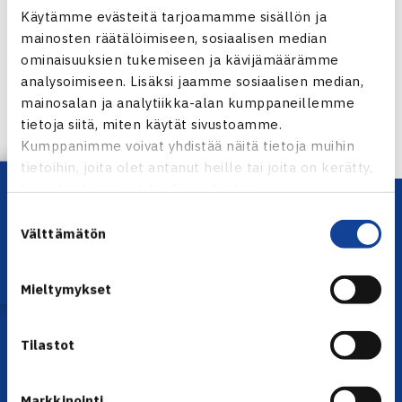
Käytämme evästeitä tarjoamamme sisällön ja
Jaa:
mainosten räätälöimiseen, sosiaalisen median
ominaisuuksien tukemiseen ja kävijämäärämme
analysoimiseen. Lisäksi jaamme sosiaalisen median,
mainosalan ja analytiikka-alan kumppaneillemme
← Edellinen
tietoja siitä, miten käytät sivustoamme.
Seuraava uutinen: Kiuru Romaniassa… →
Kumppanimme voivat yhdistää näitä tietoja muihin
tietoihin, joita olet antanut heille tai joita on kerätty,
Lataa OmaTennis!
kun olet käyttänyt heidän palvelujaan.
Suostumuksen
Välttämätön
valinta
Mieltymykset
YHTEYSTIEDOT
Tilastot
Olympiastadion, Paavo Nurmen tie 1, 00250 Helsinki
Puh. 010 574 3959
Markkinointi