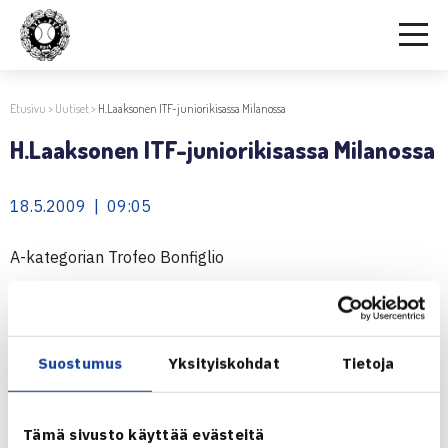
Etusivu
>
Uutiset
>
H.Laaksonen ITF-juniorikisassa Milanossa
H.Laaksonen ITF-juniorikisassa Milanossa
18.5.2009 | 09:05
A-kategorian Trofeo Bonfiglio
Henri Laaksonen
(ITF 44) kohtaa Itävallan Tristan-
Samuel Weissbornin (ITF 59) juniorien A-kategorian ITF-
Suostumus
Yksityiskohdat
Tietoja
pistekilpailussa, Trofeo Bonfigliossa, Milanossa, Italiassa.
Juniorien ITF-pistekilpailu Milanossa
Tämä sivusto käyttää evästeitä