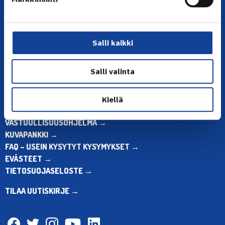
Toimiston puhelinajat:
ma-pe klo 10.00-12.00
Muina aikoina olkaa yhteydessä
Salli kaikki
sähköpostitse: toimisto@tennis.fi
KAIKKI YHTEYSTIEDOT →
Salli valinta
ALOITA HARRASTUS →
ALOITA KILPAILEMINEN →
Kiellä
TENNIKSEN STRATEGIA 2024 →
VASTUULLISUUSOHJELMA →
KUVAPANKKI →
FAQ – USEIN KYSYTYT KYSYMYKSET →
EVÄSTEET →
TIETOSUOJASELOSTE →
TILAA UUTISKIRJE →