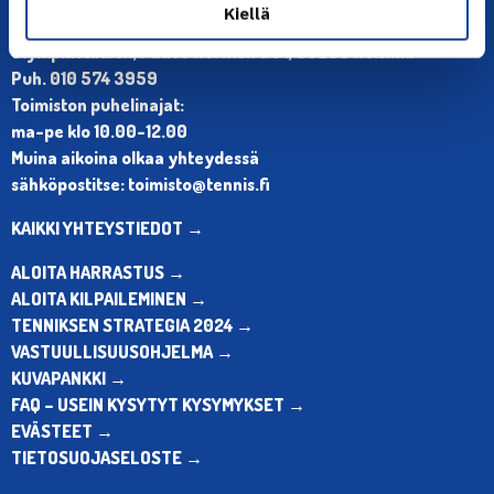
YHTEYSTIEDOT
Kiellä
Olympiastadion, Paavo Nurmen tie 1, 00250 Helsinki
Puh. 010 574 3959
Toimiston puhelinajat:
ma-pe klo 10.00-12.00
Muina aikoina olkaa yhteydessä
sähköpostitse: toimisto@tennis.fi
KAIKKI YHTEYSTIEDOT →
ALOITA HARRASTUS →
ALOITA KILPAILEMINEN →
TENNIKSEN STRATEGIA 2024 →
VASTUULLISUUSOHJELMA →
KUVAPANKKI →
FAQ – USEIN KYSYTYT KYSYMYKSET →
EVÄSTEET →
TIETOSUOJASELOSTE →