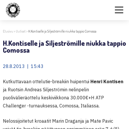
Etusivu
>
Uutiset
>
H.Kontiselle ja Siljeströmille niukka tappio Comossa
H.Kontiselle ja Siljeströmille niukka tappio
Comossa
28.8.2013 | 15:43
Kutkuttavaan ottelutie-breakiin huipentui
Henri Kontisen
ja Ruotsin Andreas Siljeströmin nelinpelin
puolivälieräottelu keskiviikkona 30.000€+H ATP
Challenger -turnauksessa, Comossa, Italiassa.
Nelossijoitetut kroaatit Marin Draganja ja Mate Pavic