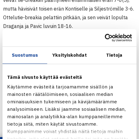
veivät tie-breakiin päättyneen ensimmäisen erän 7-6(5),
mutta hävisivät toisen erän Kontiselle ja Siljeströmille 3-6.
Ottelutie-breakia pelattiin pitkään, ja sen veivät lopulta
Draganja ja Pavic luvuin 18-16.
Ottelu kesti tunnin ja 51 minuuttia.
Suostumus
Yksityiskohdat
Tietoja
Citta di Como
30.000€+H ATP Challenger
26.8.-1.9.2013 Como, Italia
Tämä sivusto käyttää evästeitä
Nelinpeli
Käytämme evästeitä tarjoamamme sisällön ja
Puolivälieriä: Marin Draganja/Mate Pavic Kroatia (4.) –
mainosten räätälöimiseen, sosiaalisen median
ominaisuuksien tukemiseen ja kävijämäärämme
Henri Kontinen/Andreas
analysoimiseen. Lisäksi jaamme sosiaalisen median,
Siljeström Ruotsi 76(5) 36 [18-16]
mainosalan ja analytiikka-alan kumppaneillemme
tietoja siitä, miten käytät sivustoamme.
Turnaus verkossa
Kumppanimme voivat yhdistää näitä tietoja muihin
Henri Kontisen verkkosivut
tietoihin, joita olet antanut heille tai joita on kerätty,