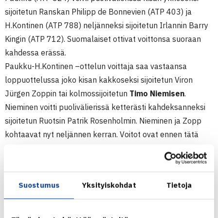
sijoitetun Ranskan Philipp de Bonnevien (ATP 403) ja
H.Kontinen (ATP 788) neljänneksi sijoitetun Irlannin Barry
Kingin (ATP 712). Suomalaiset ottivat voittonsa suoraan
kahdessa erässä.
Paukku-H.Kontinen –ottelun voittaja saa vastaansa
loppuottelussa joko kisan kakkoseksi sijoitetun Viron
Jürgen Zoppin tai kolmossijoitetun
Timo Niemisen
.
Nieminen voitti puolivälierissä ketterästi kahdeksanneksi
sijoitetun Ruotsin Patrik Rosenholmin. Nieminen ja Zopp
kohtaavat nyt neljännen kerran. Voitot ovat ennen tätä
ottelua Niemisen hyväksi 2-1. Edellisen kerran he
kohtasivat viikko sitten Vilnan ITF Futures-turnauksessa,
jonka välierissä Nieminen otti voiton luvuin 7-6(6), 6-3.
Suostumus
Yksityiskohdat
Tietoja
Nelinpelin loppuottelu on jo pelattu. Siinä ykkösiksi
sijoitetut Irlannin Tristan Farron-Mahon ja Ruotsin Andreas
Siljeström voittivat kakkosiksi sijoitetut Juho Paukun ja