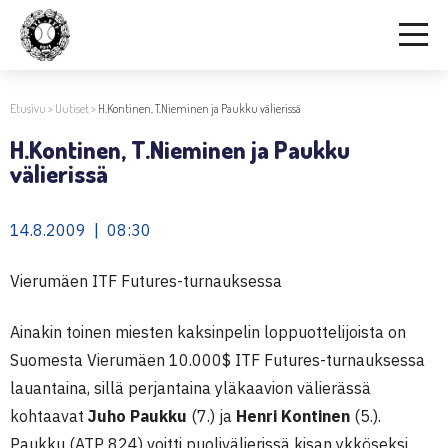
Etusivu
>
Uutiset
>
H.Kontinen, T.Nieminen ja Paukku välierissä
H.Kontinen, T.Nieminen ja Paukku
välierissä
14.8.2009 | 08:30
Vierumäen ITF Futures-turnauksessa
Ainakin toinen miesten kaksinpelin loppuottelijoista on
Suomesta Vierumäen 10.000$ ITF Futures-turnauksessa
lauantaina, sillä perjantaina yläkaavion välierässä
kohtaavat
Juho Paukku
(7.) ja
Henri Kontinen
(5.).
Paukku (ATP 824) voitti puolivälierissä kisan ykköseksi