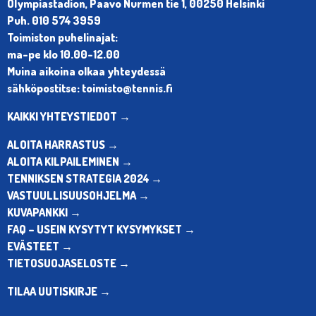
Olympiastadion, Paavo Nurmen tie 1, 00250 Helsinki
Puh. 010 574 3959
Toimiston puhelinajat:
ma-pe klo 10.00-12.00
Muina aikoina olkaa yhteydessä
sähköpostitse: toimisto@tennis.fi
KAIKKI YHTEYSTIEDOT →
ALOITA HARRASTUS →
ALOITA KILPAILEMINEN →
TENNIKSEN STRATEGIA 2024 →
VASTUULLISUUSOHJELMA →
KUVAPANKKI →
FAQ – USEIN KYSYTYT KYSYMYKSET →
EVÄSTEET →
TIETOSUOJASELOSTE →
TILAA UUTISKIRJE →