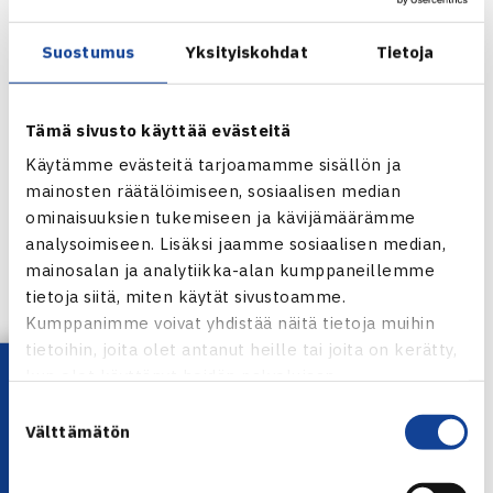
aikaisemmin kohdanneet.
Suostumus
Yksityiskohdat
Tietoja
Nelinpelissä Ranskan avointen poikien nelinpelin voittajat,
seitsemänneksi sijoitetut Kontinen ja Indonesion
Tämä sivusto käyttää evästeitä
Christopher Rungkat, voittivat ensimmäisellä kierroksella
Käytämme evästeitä tarjoamamme sisällön ja
USA:n Harry Fowlerin ja Serbian Filip Krajinovicin luvuin 6-
mainosten räätälöimiseen, sosiaalisen median
3, 6-2. Toisella kierroksella vastaan asettuu kroatialaispari
ominaisuuksien tukemiseen ja kävijämäärämme
Marin Draganja/Marin Milan.
analysoimiseen. Lisäksi jaamme sosiaalisen median,
mainosalan ja analytiikka-alan kumppaneillemme
tietoja siitä, miten käytät sivustoamme.
Jaa:
Kumppanimme voivat yhdistää näitä tietoja muihin
tietoihin, joita olet antanut heille tai joita on kerätty,
Lataa OmaTennis!
kun olet käyttänyt heidän palvelujaan.
← Edellinen
Suostumuksen
Välttämätön
Seuraava uutinen: H.Kontinen voitti Ramirezin…
valinta
→