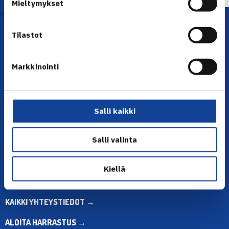
Mieltymykset
Tilastot
Markkinointi
YHTEYSTIEDOT
Salli kaikki
Olympiastadion, Paavo Nurmen tie 1, 00250 Helsinki
Puh. 010 574 3959
Salli valinta
Toimiston puhelinajat:
ma-pe klo 10.00-12.00
Kiellä
Muina aikoina olkaa yhteydessä
sähköpostitse: toimisto@tennis.fi
KAIKKI YHTEYSTIEDOT →
ALOITA HARRASTUS →