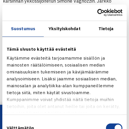
karsinnan ykkössijoitetun Simone Vagnozzin. Jarkko
Nieminen on mukana kilpailun pääsarjassa ja kohtaa
ensimmäisellä kierroksella ruotsalaisen villillä kortilla
kisaan päässeen Christian Lindellin.
Suostumus
Yksityiskohdat
Tietoja
Tulokset
Båstad, Ruotsi
Tämä sivusto käyttää evästeitä
1.kierros, karsinta
Käytämme evästeitä tarjoamamme sisällön ja
Juho Paukku – Erik Chvojka 6-3, 6-4
mainosten räätälöimiseen, sosiaalisen median
ominaisuuksien tukemiseen ja kävijämäärämme
Ervin Eleskovic – Timo Nieminen 6-3, 6-3
analysoimiseen. Lisäksi jaamme sosiaalisen median,
Henri Kontinen – Patrik Rosenholm 7-6, 6-7, 6-2
mainosalan ja analytiikka-alan kumppaneillemme
tietoja siitä, miten käytät sivustoamme.
Båstad
Kumppanimme voivat yhdistää näitä tietoja muihin
tietoihin, joita olet antanut heille tai joita on kerätty,
Jaa:
Lataa OmaTennis!
kun olet käyttänyt heidän palvelujaan.
Suostumuksen
Välttämätön
valinta