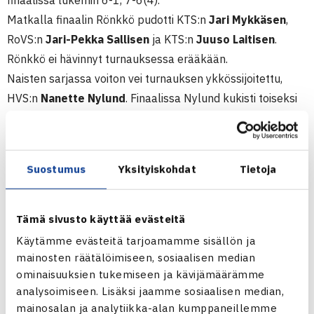
finaalissa lukemin 6-1, 7-6(4).
Matkalla finaalin Rönkkö pudotti KTS:n
Jari Mykkäsen
,
RoVS:n
Jari-Pekka Sallisen
ja KTS:n
Juuso Laitisen
.
Rönkkö ei hävinnyt turnauksessa erääkään.
Naisten sarjassa voiton vei turnauksen ykkössijoitettu,
HVS:n
Nanette Nylund
. Finaalissa Nylund kukisti toiseksi
sijoitetun TaTS:n
Julia Rissasen
luvuin 6-1, 6-4.
Turnaus oli miehillä vuoden neljäs ja naisilla kolmas
Suostumus
Yksityiskohdat
Tietoja
Finnish Tour-osakilpailu. Miehissä vuoden ensimmäisen
Finnish Tour -osakilpailun voitti HVS:n
Ristomatti Lanne
,
toisen TCT:n
Juho Paukku
ja kolmannen GVLK:n
Max
Tämä sivusto käyttää evästeitä
Wennäkoski.
Naisten aiemmat voitot menivät TaTS:n
Käytämme evästeitä tarjoamamme sisällön ja
Johanna Hyödylle
sekä Smash-tenniksen
Mia Nicole
mainosten räätälöimiseen, sosiaalisen median
Eklundille
. Seuraava Finnish Tour-osakilpailu on jo tällä
ominaisuuksien tukemiseen ja kävijämäärämme
analysoimiseen. Lisäksi jaamme sosiaalisen median,
viikolla pelattavat yleisten sarjojen SM-kilpailut.
mainosalan ja analytiikka-alan kumppaneillemme