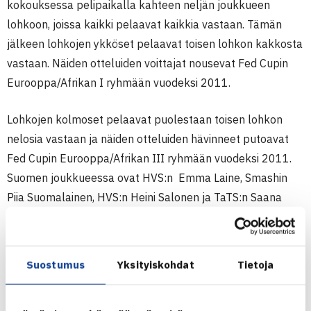
kokouksessa pelipaikalla kahteen neljän joukkueen
lohkoon, joissa kaikki pelaavat kaikkia vastaan. Tämän
jälkeen lohkojen ykköset pelaavat toisen lohkon kakkosta
vastaan. Näiden otteluiden voittajat nousevat Fed Cupin
Eurooppa/Afrikan I ryhmään vuodeksi 2011.
Lohkojen kolmoset pelaavat puolestaan toisen lohkon
nelosia vastaan ja näiden otteluiden hävinneet putoavat
Fed Cupin Eurooppa/Afrikan III ryhmään vuodeksi 2011.
Suomen joukkueessa ovat HVS:n Emma Laine, Smashin
Piia Suomalainen, HVS:n Heini Salonen ja TaTS:n Saana
Saarteinen.
-Emma 30:llä ja Piia 22:lla Fed Cup-maaottelullaan
edustavat joukkueessa kokemusta, sanoo joukkueen
Suostumus
Yksityiskohdat
Tietoja
tuore kapteeni Katriina Saarinen. – Vielä juniori-ikäinen
Heini on mukana nyt kolmatta kertaa, mutta samoin vielä