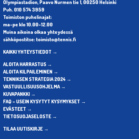
Olympiastadion, Paavo Nurmen tie 1, 00250 Helsinki
Puh. 010 574 3959
Toimiston puhelinajat:
ma-pe klo 10.00-12.00
Muina aikoina olkaa yhteydessä
sähköpostitse: toimisto@tennis.fi
KAIKKI YHTEYSTIEDOT →
ALOITA HARRASTUS →
ALOITA KILPAILEMINEN →
TENNIKSEN STRATEGIA 2024 →
VASTUULLISUUSOHJELMA →
KUVAPANKKI →
FAQ – USEIN KYSYTYT KYSYMYKSET →
EVÄSTEET →
TIETOSUOJASELOSTE →
TILAA UUTISKIRJE →