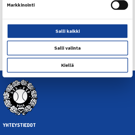
maat ovat Suomen kanssa samassa lohkossa.
Markkinointi
Jaa:
Salli kaikki
← Edellinen
Salli valinta
Seuraava uutinen: Etelä-Afrikka – Suomi… →
Kiellä
YHTEYSTIEDOT