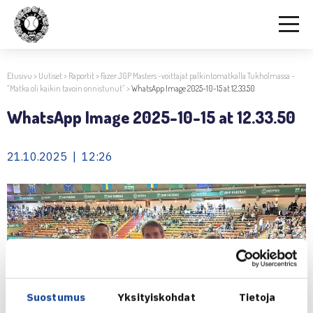
Etusivu
>
Uutiset
>
Raportit
>
Fazer JGP Masters -voittajat palkintomatkalla Tukholmassa –
”Matka oli kaikin tavoin onnistunut”
>
WhatsApp Image 2025-10-15 at 12.33.50
WhatsApp Image 2025-10-15 at 12.33.50
21.10.2025 | 12:26
Suostumus
Yksityiskohdat
Tietoja