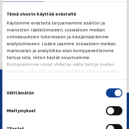
Tämä sivusto käyttää evästeitä
Käytämme evästeitä tarjoamamme sisällön ja
mainosten räätälöimiseen, sosiaalisen median
ominaisuuksien tukemiseen ja kävijämäärämme
Jaa:
analysoimiseen. Lisäksi jaamme sosiaalisen median,
mainosalan ja analytiikka-alan kumppaneillemme
tietoja siitä, miten käytät sivustoamme.
Kumppanimme voivat yhdistää näitä tietoja muihin
← Edellinen
tietoihin, joita olet antanut heille tai joita on kerätty,
Lataa OmaTennis!
kun olet käyttänyt heidän palvelujaan.
Suostumuksen
Välttämätön
valinta
Mieltymykset
Tilastot