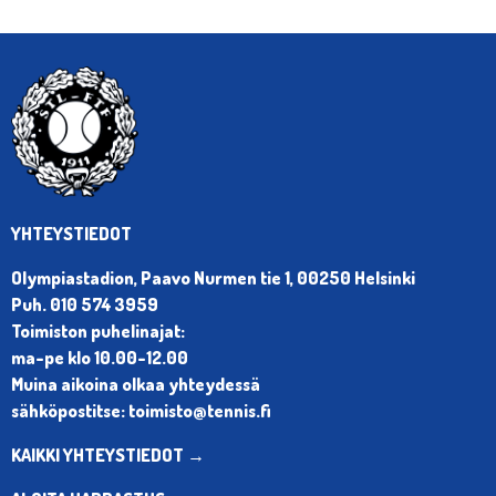
YHTEYSTIEDOT
Olympiastadion, Paavo Nurmen tie 1, 00250 Helsinki
Puh. 010 574 3959
Toimiston puhelinajat:
ma-pe klo 10.00-12.00
Muina aikoina olkaa yhteydessä
sähköpostitse: toimisto@tennis.fi
KAIKKI YHTEYSTIEDOT →