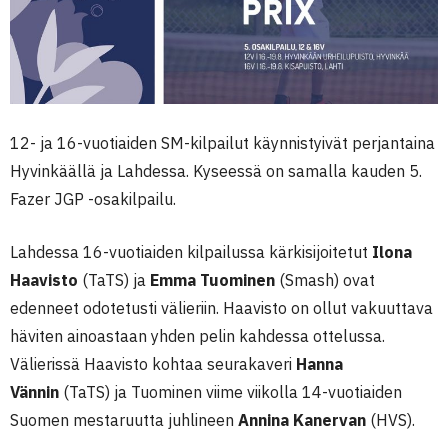
12- ja 16-vuotiaiden SM-kilpailut käynnistyivät perjantaina
Hyvinkäällä ja Lahdessa. Kyseessä on samalla kauden 5.
Fazer JGP -osakilpailu.
Lahdessa 16-vuotiaiden kilpailussa kärkisijoitetut
Ilona
Haavisto
(TaTS) ja
Emma Tuominen
(Smash) ovat
edenneet odotetusti välieriin. Haavisto on ollut vakuuttava
häviten ainoastaan yhden pelin kahdessa ottelussa.
Välierissä Haavisto kohtaa seurakaveri
Hanna
Vännin
(TaTS) ja Tuominen viime viikolla 14-vuotiaiden
Suomen mestaruutta juhlineen
Annina Kanervan
(HVS).