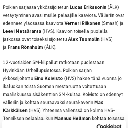
Poikien sarjassa ykkössijoitetun
Lucas Erikssonin
(ÅLK)
vetäytyminen avasi muille pelaajille kaaviota. Välieriin ovat
edenneet yläosassa kaaviota
Verneri Riikonen
(Smash) ja
Leevi Metsäranta
(HVS). Kaavion toisella puolella
jatkossa ovat toiseksi sijoitettu
Alex Tuomolin
(HVS)
ja
Frans Rönnholm
(ÅLK).
12-vuotiaiden SM-kilpailut ratkotaan puolestaan
Hyvinkään Urheilupuistossa. Poikien sarjan
ykkössijoitettu
Eino Koivisto
(HVS) hakee tänä vuonna jo
ikäluokan toista Suomen mestaruutta voitettuaan
maaliskuussa sisäkenttien SM-kultaa. Koivisto on edennyt
välieriin ja kohtaa seuraavaksi seurakaverin
Max
Kärkkäisen
(HVS). Yhteensä välierissä on kolme HVS-
Tenniksen pelaajaa, kun
Magnus Hellman
kohtaa toisessa
semifinaalissa
Severi Pietilän
(V-P).