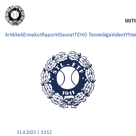
UUTI
Artikkeli
Ennakot
Raportit
Seurat
TEHO Tennisliiga
Videot
Yhte
11.4.2023 | 13:12