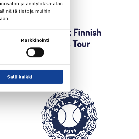
nosalan ja analytiikka-alan
 näitä tietoja muihin
17.2.2022 | 12:14
jaan.
5. TEHO Sport Finnish
Markkinointi
Junior Tennis Tour
LUE LISÄÄ →
Salli kaikki