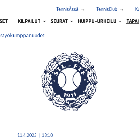
TennisÄssä
TennisClub
K
SET
KILPAILUT
SEURAT
HUIPPU-URHEILU
TAPA
istyökumppanuudet
11.4.2023 | 13:10