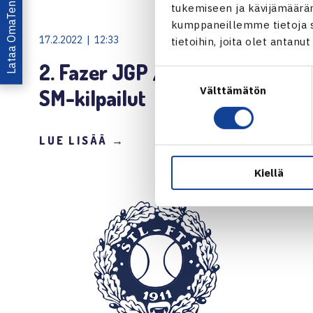
Lataa OmaTennis!
tukemiseen ja kävijämääräm
kumppaneillemme tietoja si
17.2.2022 | 12:33
tietoihin, joita olet antanu
2. Fazer JGP / junioreiden
Suostumuksen
Välttämätön
valinta
SM-kilpailut
LUE LISÄÄ →
Kiellä