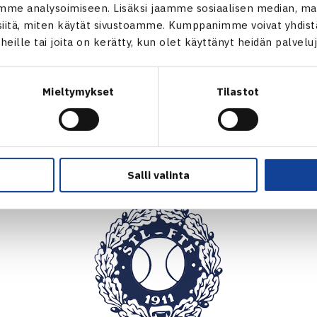
me analysoimiseen. Lisäksi jaamme sosiaalisen median, mai
itä, miten käytät sivustoamme. Kumppanimme voivat yhdistää
17.2.2022 | 12:33
t heille tai joita on kerätty, kun olet käyttänyt heidän palvelu
1. Fazer JGP
Mieltymykset
Tilastot
LUE LISÄÄ →
Salli valinta