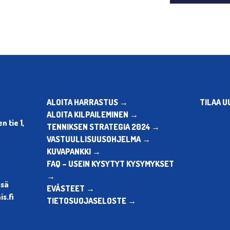
ALOITA HARRASTUS →
TILAA U
ALOITA KILPAILEMINEN →
 tie 1,
TENNIKSEN STRATEGIA 2024 →
VASTUULLISUUSOHJELMA →
KUVAPANKKI →
FAQ – USEIN KYSYTYT KYSYMYKSET
→
ssä
EVÄSTEET →
s.fi
TIETOSUOJASELOSTE →