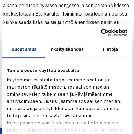
aikana pelataan hyvässä hengessä ja sen perään yhdessä
keskustellaan Etu kaikille -toiminnan pääteeman parissa:
kuinka saada lisää naisia ja tyttöjä tenniksen pariin eri
rooleihin?
Suostumus
Yksityiskohdat
Tietoja
Palaute viime kerrasta:
”Kiitos ihan valtavasti tämän päivän tapahtumasta!
Oli niin kivaa pelata ja jutella muiden
Tämä sivusto käyttää evästeitä
tenniksenpelaajien kanssa, tapahtuma oli oikein
Käytämme evästeitä tarjoamamme sisällön ja
onnistunut.”
mainosten räätälöimiseen, sosiaalisen median
ominaisuuksien tukemiseen ja kävijämäärämme
analysoimiseen. Lisäksi jaamme sosiaalisen median,
Mukaan mahtuu 12 osallistujaa (taso: aktiivi/harraste) ja
mainosalan ja analytiikka-alan kumppaneillemme
tapahtuman hinta on 20 euroa (sis. pelit sekä pientä
tietoja siitä, miten käytät sivustoamme.
purtavaa). Ilmoittaudu mukaan alla olevalla lomakkeella.
Kumppanimme voivat yhdistää näitä tietoja muihin
tietoihin, joita olet antanut heille tai joita on kerätty,