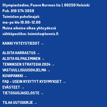
Olympiastadion, Paavo Nurmen tie 1, 00250 Helsinki
Puh. 010 574 3959
Toimiston puhelinajat:
ma-pe klo 10.00-12.00
Muina aikoina olkaa yhteydessä
sähköpostitse: toimisto@tennis.fi
KAIKKI YHTEYSTIEDOT →
ALOITA HARRASTUS →
ALOITA KILPAILEMINEN →
TENNIKSEN STRATEGIA 2024 →
VASTUULLISUUSOHJELMA →
KUVAPANKKI →
FAQ – USEIN KYSYTYT KYSYMYKSET →
EVÄSTEET →
TIETOSUOJASELOSTE →
TILAA UUTISKIRJE →