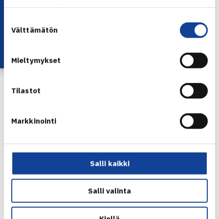
OHJELMA
Lataa OmaTennis!
kun olet käyttänyt heidän palvelujaan.
10.00-12.00 – lämmittely ja nelinpelit (Queen of the
Suostumuksen
Court)
Välttämätön
valinta
12.00-13.00 – suihku, pientä purtavaa ja keskustelua
kuinka saada lisää naisia ja tyttöjä mukaan tenniksen
Mieltymykset
pariin?
Tilastot
Markkinointi
Salli kaikki
Salli valinta
Kiellä