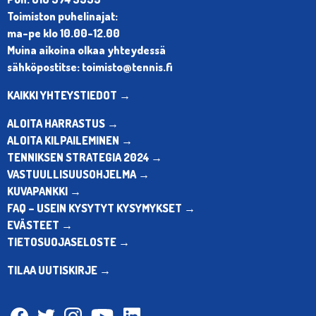
Toimiston puhelinajat:
ma-pe klo 10.00-12.00
Muina aikoina olkaa yhteydessä
sähköpostitse: toimisto@tennis.fi
KAIKKI YHTEYSTIEDOT →
ALOITA HARRASTUS →
ALOITA KILPAILEMINEN →
TENNIKSEN STRATEGIA 2024 →
VASTUULLISUUSOHJELMA →
KUVAPANKKI →
FAQ – USEIN KYSYTYT KYSYMYKSET →
EVÄSTEET →
TIETOSUOJASELOSTE →
TILAA UUTISKIRJE →