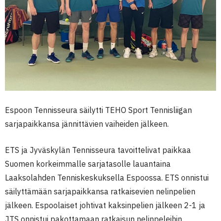
Espoon Tennisseura säilytti TEHO Sport Tennisliigan
sarjapaikkansa jännittävien vaiheiden jälkeen.
ETS ja Jyväskylän Tennisseura tavoittelivat paikkaa
Suomen korkeimmalle sarjatasolle lauantaina
Laaksolahden Tenniskeskuksella Espoossa. ETS onnistui
säilyttämään sarjapaikkansa ratkaisevien nelinpelien
jälkeen. Espoolaiset johtivat kaksinpelien jälkeen 2-1 ja
JTS onnistui pakottamaan ratkaisun nelinpeleihin.