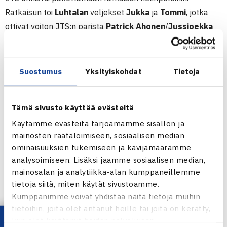
Ratkaisun toi
Luhtalan
veljekset
Jukka
ja
Tommi
, jotka
ottivat voiton JTS:n parista
Patrick Ahonen
/
Jussipekka
Salo
5-7, 7-6, 10-5.
Miesten Tennisliigassa 2021-2022 pelaavat Smash, TaTS,
Suostumus
Yksityiskohdat
Tietoja
HVS, HLK, GT, Smash-Kotka, TVS, Sata, OVS ja ETS.
Tämä sivusto käyttää evästeitä
TEHO SPORT TENNISLIIGAN KOTISIVUT
Käytämme evästeitä tarjoamamme sisällön ja
ETS – JTS 3-2
mainosten räätälöimiseen, sosiaalisen median
ominaisuuksien tukemiseen ja kävijämäärämme
Jason Sormunen – Patrick Ahonen 6-2, 7-5
analysoimiseen. Lisäksi jaamme sosiaalisen median,
Oliver Saarinen – Lauri Leskinen 0-6, 6-7
mainosalan ja analytiikka-alan kumppaneillemme
Max Alopaeus – Roope Heino 3-6, 6-3, 10-5
tietoja siitä, miten käytät sivustoamme.
Tommi Luhtala/Jukka Luhtala – Patrick
Kumppanimme voivat yhdistää näitä tietoja muihin
Ahonen/Jussipekka Salo 5-7, 7-6, 10-5
tietoihin, joita olet antanut heille tai joita on kerätty,
Saarinen/Sormunen – Leskinen/Heino 6-4, 4-6, 7-10
kun olet käyttänyt heidän palvelujaan.