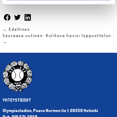
Jaa:
← Edellinen
Seuraava uutinen: Kulikova hävisi loppuottelun…
→
YHTEYSTIEDOT
Olympiastadion, Paavo Nurmen tie 1, 00250 Helsinki
Puh. 010 574 3959