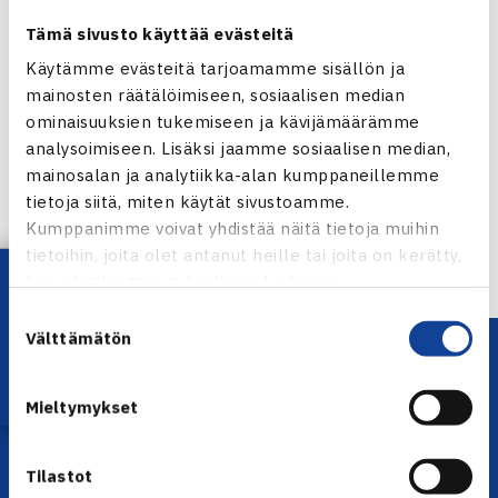
Estlander Japanin Makoto Ninomiyan (ITF 522).
Tämä sivusto käyttää evästeitä
Juniorien ITF-pistekilpailu Osakassa
Käytämme evästeitä tarjoamamme sisällön ja
mainosten räätälöimiseen, sosiaalisen median
Jaa:
ominaisuuksien tukemiseen ja kävijämäärämme
analysoimiseen. Lisäksi jaamme sosiaalisen median,
mainosalan ja analytiikka-alan kumppaneillemme
tietoja siitä, miten käytät sivustoamme.
← Edellinen
Kumppanimme voivat yhdistää näitä tietoja muihin
Seuraava uutinen: Estlanderille ja Mannerille…
tietoihin, joita olet antanut heille tai joita on kerätty,
→
Lataa OmaTennis!
kun olet käyttänyt heidän palvelujaan.
Suostumuksen
Välttämätön
valinta
Mieltymykset
Tilastot