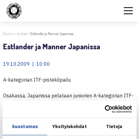
Etusivu
>
Uutiset
>
Estlander ja Manner Japanissa
Estlander ja Manner Japanissa
19.10.2009 | 10:00
A-kategorian ITF-pistekilpailu
Osakassa, Japanissa pelataan juniorien A-kategorian ITF-
pistekilpailua. Suomesta kilpailuun osallistuvat
Tuomas
Manner
(ITF 320) ja
Cecilia Estlander
(ITF 393).
Manner kohtaa ensimmäisellä kierroksella Japanin
Suostumus
Yksityiskohdat
Tietoja
Takeshi Endon (ITF 781) ja pääsarjaan villin kortin saanut