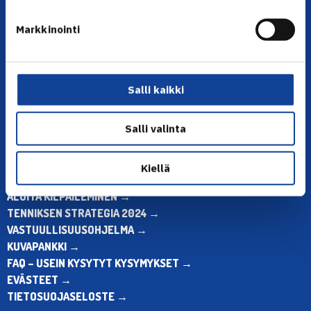
YHTEYSTIEDOT
Markkinointi
Olympiastadion, Paavo Nurmen tie 1, 00250 Helsinki
Puh. 010 574 3959
Toimiston puhelinajat:
Salli kaikki
ma-pe klo 10.00-12.00
Muina aikoina olkaa yhteydessä
sähköpostitse: toimisto@tennis.fi
Salli valinta
KAIKKI YHTEYSTIEDOT →
Kiellä
ALOITA HARRASTUS →
ALOITA KILPAILEMINEN →
TENNIKSEN STRATEGIA 2024 →
VASTUULLISUUSOHJELMA →
KUVAPANKKI →
FAQ – USEIN KYSYTYT KYSYMYKSET →
EVÄSTEET →
TIETOSUOJASELOSTE →