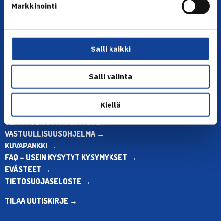
Markkinointi
Puh. 010 574 3959
Toimiston puhelinajat:
ma-pe klo 10.00-12.00
Muina aikoina olkaa yhteydessä
Salli kaikki
sähköpostitse: toimisto@tennis.fi
Salli valinta
KAIKKI YHTEYSTIEDOT →
ALOITA HARRASTUS →
Kiellä
ALOITA KILPAILEMINEN →
TENNIKSEN STRATEGIA 2024 →
VASTUULLISUUSOHJELMA →
KUVAPANKKI →
FAQ – USEIN KYSYTYT KYSYMYKSET →
EVÄSTEET →
TIETOSUOJASELOSTE →
TILAA UUTISKIRJE →