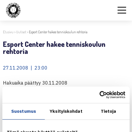
Etusivu
>
Uutiset
>
Esport Center hakee tenniskoulun rehtoria
Esport Center hakee tenniskoulun
rehtoria
27.11.2008 | 23:00
Hakuaika päättyy 30.11.2008
Espoolainen Esport Center hakee kokopäiväiseen
työsuhteeseen tenniskoulun rehtoria.
Suostumus
Yksityiskohdat
Tietoja
Hakuaika päättyy 30.11.2008.
Hakuilmoitus
Tämä sivusto käyttää evästeitä