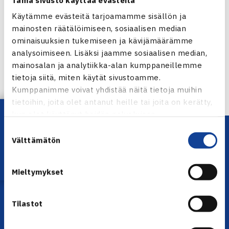
Käytämme evästeitä tarjoamamme sisällön ja
Jaa:
mainosten räätälöimiseen, sosiaalisen median
ominaisuuksien tukemiseen ja kävijämäärämme
analysoimiseen. Lisäksi jaamme sosiaalisen median,
mainosalan ja analytiikka-alan kumppaneillemme
← Edellinen
tietoja siitä, miten käytät sivustoamme.
Seuraava uutinen: SM-kisojen naisten
Kumppanimme voivat yhdistää näitä tietoja muihin
puolivälieräparit… →
tietoihin, joita olet antanut heille tai joita on kerätty,
Lataa OmaTennis!
kun olet käyttänyt heidän palvelujaan.
Suostumuksen
Välttämätön
valinta
Mieltymykset
Tilastot
YHTEYSTIEDOT
Olympiastadion, Paavo Nurmen tie 1, 00250 Helsinki