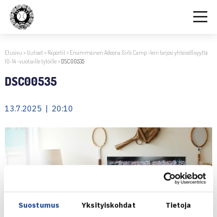
Etusivu
>
Uutiset
>
Raportit
>
Ensimmäinen Adeona Girls Camp –leiri tarjosi yhteisöllisyyttä
10-14 -vuotiaille tytöille
>
DSC00535
DSC00535
13.7.2025 | 20:10
Suostumus
Yksityiskohdat
Tietoja