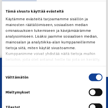
Tämä sivusto käyttää evästeitä
Käytämme evästeitä tarjoamamme sisällön ja
mainosten räätälöimiseen, sosiaalisen median
ominaisuuksien tukemiseen ja kävijämäärämme
Jaa:
analysoimiseen. Lisäksi jaamme sosiaalisen median,
mainosalan ja analytiikka-alan kumppaneillemme
tietoja siitä, miten käytät sivustoamme.
Kumppanimme voivat yhdistää näitä tietoja muihin
← Edellinen
tietoihin, joita olet antanut heille tai joita on kerätty,
Lataa OmaTennis!
kun olet käyttänyt heidän palvelujaan.
Suostumuksen
Välttämätön
valinta
Mieltymykset
Tilastot