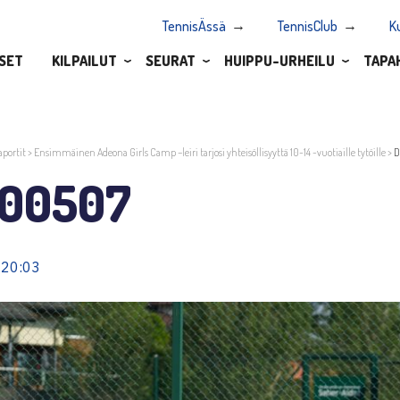
TennisÄssä
TennisClub
K
SET
KILPAILUT
SEURAT
HUIPPU-URHEILU
TAPA
aportit
>
Ensimmäinen Adeona Girls Camp –leiri tarjosi yhteisöllisyyttä 10-14 -vuotiaille tytöille
>
D
00507
 20:03