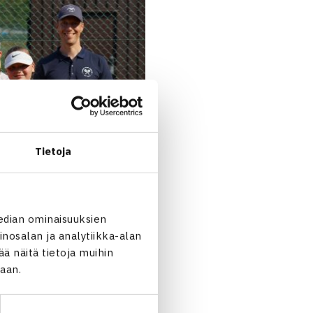
Tietoja
edian ominaisuuksien
nosalan ja analytiikka-alan
 näitä tietoja muihin
jaan.