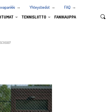
uvapankki
Yhteystiedot
FAQ
HTUMAT
TENNISLIITTO
FANIKAUPPA
SC00507