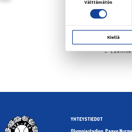
Välttämätön
valinta
Kiellä
← Edellin
YHTEYSTIEDOT
Olympiastadion, Paavo Nurmen