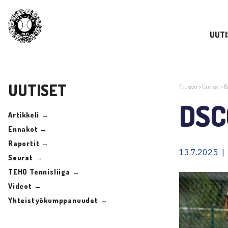
UUTI
UUTISET
Etusivu
>
Uutiset
>
R
DSC
Artikkeli →
Ennakot →
Raportit →
13.7.2025 |
Seurat →
TEHO Tennisliiga →
Videot →
Yhteistyökumppanuudet →