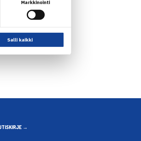
Markkinointi
Salli kaikki
UTISKIRJE →