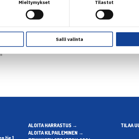
Mieltymykset
Tilastot
Salli valinta
en
ALOITA HARRASTUS →
TILAA U
ALOITA KILPAILEMINEN →
 tie 1,