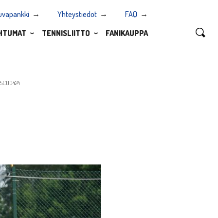
uvapankki
Yhteystiedot
FAQ
HTUMAT
TENNISLIITTO
FANIKAUPPA
SC00424