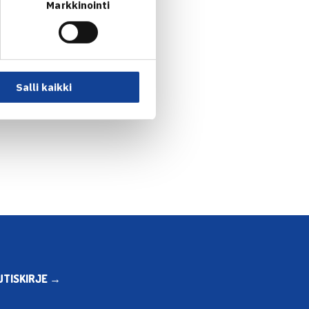
Markkinointi
Salli kaikki
UTISKIRJE →