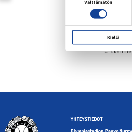
Välttämätön
valinta
Kiellä
← Edellin
YHTEYSTIEDOT
Olympiastadion, Paavo Nurmen