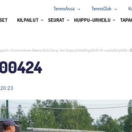
TennisÄssä
TennisClub
K
SET
KILPAILUT
SEURAT
HUIPPU-URHEILU
TAPA
aportit
>
Ensimmäinen Adeona Girls Camp –leiri tarjosi yhteisöllisyyttä 10-14 -vuotiaille tytöille
>
D
00424
 20:23