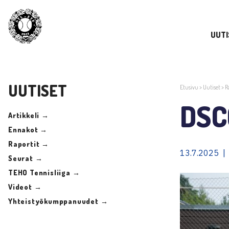
UUTI
UUTISET
Etusivu
>
Uutiset
>
R
DSC
Artikkeli →
Ennakot →
Raportit →
13.7.2025 |
Seurat →
TEHO Tennisliiga →
Videot →
Yhteistyökumppanuudet →