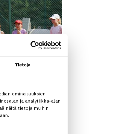
Tietoja
edian ominaisuuksien
nosalan ja analytiikka-alan
 näitä tietoja muihin
jaan.