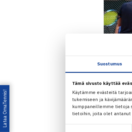
Suostumus
Tämä sivusto käyttää eväs
Lataa OmaTennis!
Käytämme evästeitä tarjoa
tukemiseen ja kävijämääräm
kumppaneillemme tietoja si
tietoihin, joita olet antanu
Jaa:
Suostumuksen