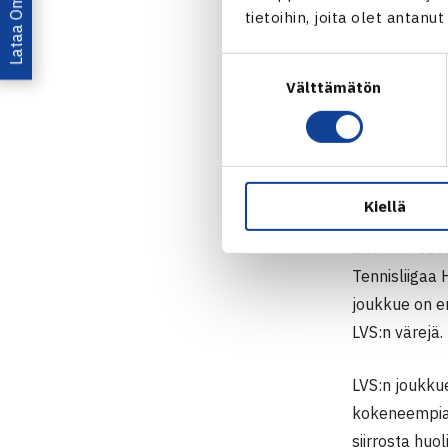
LVS liigaa
tietoihin, joita olet antanu
Lahden Verkko
Suostumuksen
on kevään 202
Välttämätön
valinta
vältti täpäräs
oli ratkaisev
kylmähermoisu
Kiellä
Tällä kertaa 
aiemmin edu
Tennisliigaa 
joukkue on e
LVS:n värejä.
LVS:n joukkue
kokeneempia.
siirrosta huo