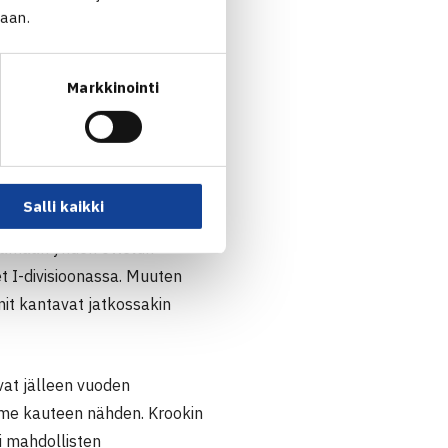
jaan.
saavutus edellisiltä kausilta
ittui seitsemänneksi ja
Markkinointi
eämpi, sillä OVS:n voittaminen
vastaan
essa erässä!
Salli kaikki
ue on vahvistunut HTK:ta
laamaan yhden ottelun
et I-divisioonassa. Muuten
it kantavat jatkossakin
vat jälleen vuoden
ime kauteen nähden. Krookin
i mahdollisten