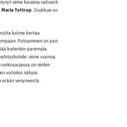
intynyt viime kausina vahvasti
 Maria Tottrup
. Joukkue on
 mutta kolme kertaa
arempaan. Putoaminen on pari
yttää kuitenkin parempia
n kehityskohde: viime vuonna
 runkosarjassa on niinkin
 voitoiksi näkyisi
n erään venyneestä