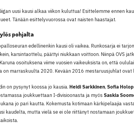
iigan uusi kausi alkaa viikon kuluttua! Esittelemme ennen kau
ueet. Tänään esittelyvuorossa ovat naisten haastajat.
ylös pohjalta
alloseuran edellinenkin kausi oli vaikea. Runkosarja ei tarjon
rkein, karsintaottelu, päättyi niukkaan voittoon. Niinpä OVS ja
 Karuna osoituksena viime vuosien vaikeuksista on, että oululai
a on marraskuulta 2020. Kevään 2016 mestaruusjuhlat ovat k
in on pysynyt koossa jo kausia.
Heidi Sarkkinen
,
Sofia Holop
stamassa joukkuettaan I-divisioonasta ja myös
Saskia Soom
mukana jo pari kautta. Kokemusta kotimaan kärkipelaajia vas
si kaudelta, mutta vielä se ei ole riittänyt nostamaan joukku
aikoista.