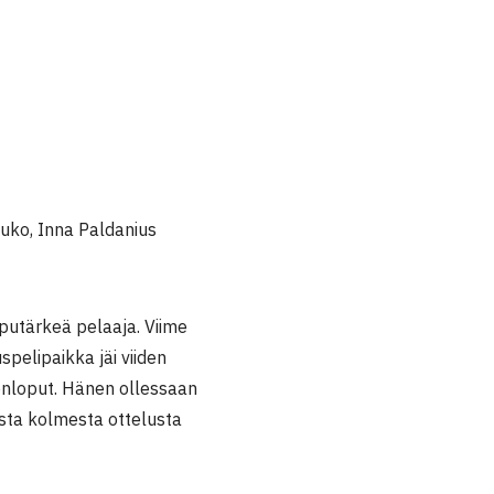
uko, Inna Paldanius
putärkeä pelaaja. Viime
pelipaikka jäi viiden
ikonloput. Hänen ollessaan
ista kolmesta ottelusta