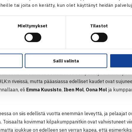
n viimevuotista leveämmällä joukkueella
t heille tai joita on kerätty, kun olet käyttänyt heidän palvelu
palloseura pelaa neljättä kautta putkeen liigatasolla. Paras 
2 neljäs sija. Viime kaudella menetyksiä kokenut joukkue sijo
Mieltymykset
Tilastot
ti karsinnat. Voittoja kertyi vain yksi, mutta se oli sitäkin tärk
an tärkeää viimeisen sijan välttämiseksi. LVS osoitti oululaisia 
uttaan, sillä kaikki OVS-ottelun otteluparit ratkesivat kolm
Salli valinta
lahtelaiset eivät ole kokeneet menetyksiä. Päinvastoin joukk
staneella
Karoliina Krookilla
. Krook on päässyt urallaan pe
HLK:n riveissä, mutta pääasiassa edelliset kaudet ovat sujune
nnallaan, eli
Emma Kuusisto
,
Iben Mol
,
Oona Mol
ja kumppan
essa on siis edellistä vuotta enemmän leveyttä, ja pelaajat o
 Toisaalta kovimmat kilpakumppanitkin ovat vahvistuneet vi
limatta joukkue on edelleen sen verran kapea, että esimerkiks