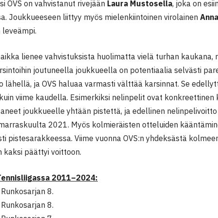
si OVS on vahvistanut rivejään
Laura Mustosella
, joka on esi
sa. Joukkueeseen liittyy myös mielenkiintoinen virolainen
Anna
n leveämpi.
aikka lienee vahvistuksista huolimatta vielä turhan kaukana,
rsintoihin joutuneella joukkueella on potentiaalia selvästi p
jo lähellä, ja OVS haluaa varmasti välttää karsinnat. Se edell
 kuin viime kaudella. Esimerkiksi nelinpelit ovat konkreettine
taneet joukkueelle yhtään pistettä, ja edellinen nelinpelivoitto
marraskuulta 2021. Myös kolmieräisten otteluiden kääntäminen
sti pistesarakkeessa. Viime vuonna OVS:n yhdeksästä kolmee
n kaksi päättyi voittoon.
 Tennisliigassa 2011–2024:
Runkosarjan 8.
Runkosarjan 8.