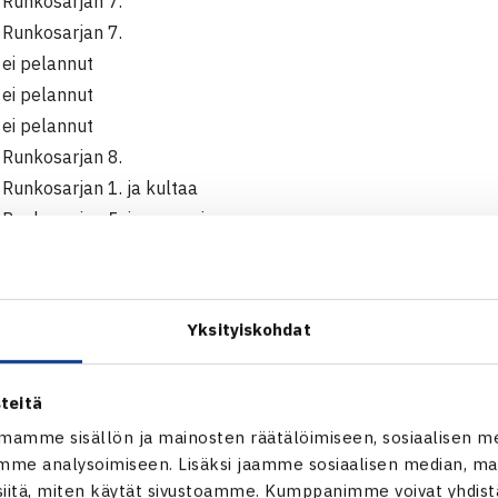
Runkosarjan 7.
Runkosarjan 7.
ei pelannut
ei pelannut
ei pelannut
Runkosarjan 8.
unkosarjan 1. ja kultaa
unkosarjan 5. ja pronssia
ei pelannut
ei pelannut
ei pelannut
Yksityiskohdat
Heidi Sarkkinen, Eveliina Koivupuisto, Laura Mustonen, Saskia
, Erda Kemppainen
teitä
mamme sisällön ja mainosten räätälöimiseen, sosiaalisen m
ahvistukset: Anna Maria Tottrup
me analysoimiseen. Lisäksi jaamme sosiaalisen median, mai
itä, miten käytät sivustoamme. Kumppanimme voivat yhdistää