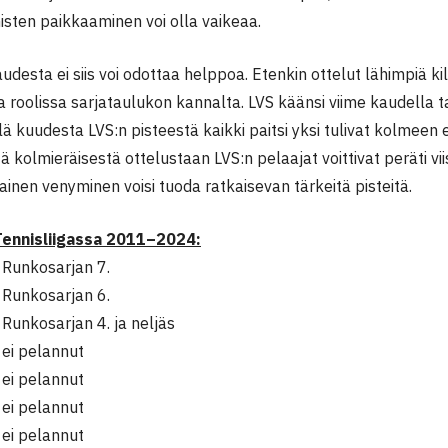
sten paikkaaminen voi olla vaikeaa.
udesta ei siis voi odottaa helppoa. Etenkin ottelut lähimpiä 
 roolissa sarjataulukon kannalta. LVS käänsi viime kaudella ta
lä kuudesta LVS:n pisteestä kaikki paitsi yksi tulivat kolmeen 
ä kolmieräisestä ottelustaan LVS:n pelaajat voittivat peräti viis
inen venyminen voisi tuoda ratkaisevan tärkeitä pisteitä.
 Tennisliigassa 2011–2024:
Runkosarjan 7.
Runkosarjan 6.
unkosarjan 4. ja neljäs
ei pelannut
ei pelannut
ei pelannut
ei pelannut