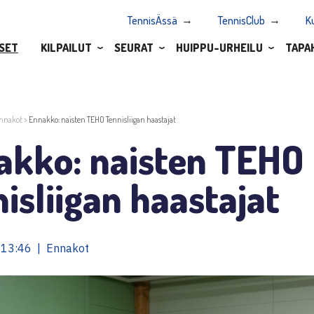
TennisÄssä
TennisClub
K
SET
KILPAILUT
SEURAT
HUIPPU-URHEILU
TAPA
nnakot
>
Ennakko: naisten TEHO Tennisliigan haastajat
akko: naisten TEHO
isliigan haastajat
 13:46 | Ennakot