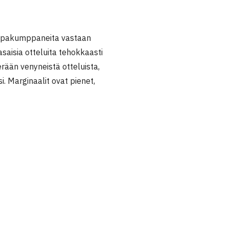
kilpakumppaneita vastaan
saisia otteluita tehokkaasti
erään venyneistä otteluista,
i. Marginaalit ovat pienet,