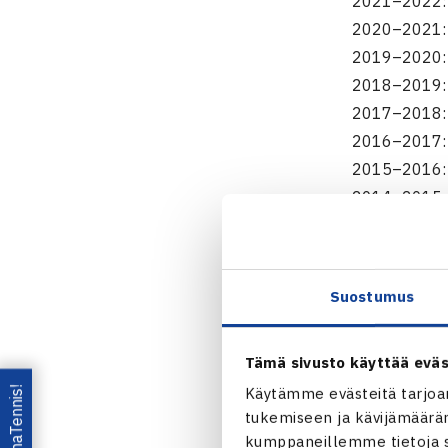
2021–2022: 
2020–2021: 
2019–2020: 
2018–2019: 
2017–2018: 
2016–2017: 
2015–2016: R
2014–2015: R
2013–2014: 
2012–2013: 
2011–2012: 
Suostumus
Kokoonpano: 
Rinja Kautto
Tämä sivusto käyttää eväs
Lataa OmaTennis!
Käytämme evästeitä tarjoa
Ulkomaalaisv
tukemiseen ja kävijämääräm
kumppaneillemme tietoja si