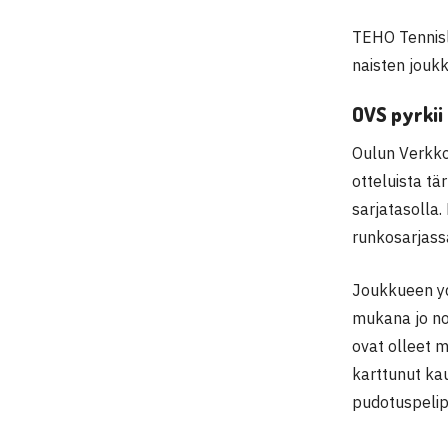
TEHO Tennisl
naisten joukk
OVS pyrkii 
Oulun Verkkop
otteluista tä
sarjatasolla.
runkosarjass
Joukkueen yd
mukana jo no
ovat olleet 
karttunut kau
pudotuspelip