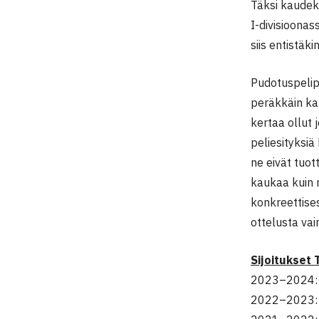
Täksi kaudek
I-divisioonas
siis entistäki
Pudotuspelip
peräkkäin ka
kertaa ollut 
peliesityksiä
ne eivät tuot
kaukaa kuin 
konkreettise
ottelusta vai
Sijoitukset
2023–2024: 
2022–2023: 