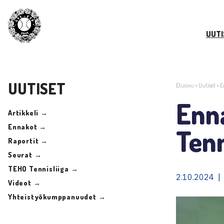
UUTI
UUTISET
Etusivu
>
Uutiset
>
E
Enn
Artikkeli →
Ennakot →
Tenn
Raportit →
Seurat →
TEHO Tennisliiga →
2.10.2024 |
Videot →
Yhteistyökumppanuudet →