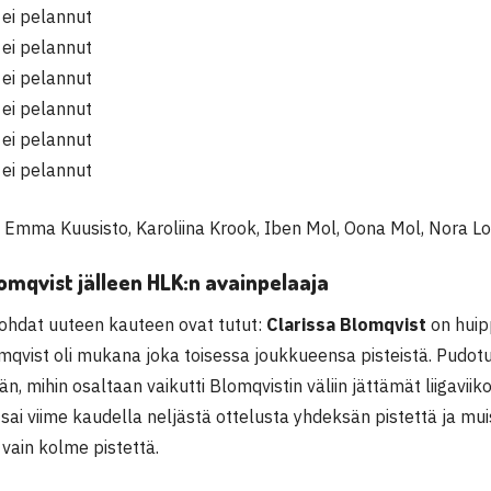
ei pelannut
ei pelannut
ei pelannut
ei pelannut
ei pelannut
ei pelannut
Emma Kuusisto, Karoliina Krook, Iben Mol, Oona Mol, Nora Lo
lomqvist jälleen HLK:n avainpelaaja
ohdat uuteen kauteen ovat tutut:
Clarissa Blomqvist
on huip
qvist oli mukana joka toisessa joukkueensa pisteistä. Pudotus
n, mihin osaltaan vaikutti Blomqvistin väliin jättämät liigavi
ai viime kaudella neljästä ottelusta yhdeksän pistettä ja mu
 vain kolme pistettä.