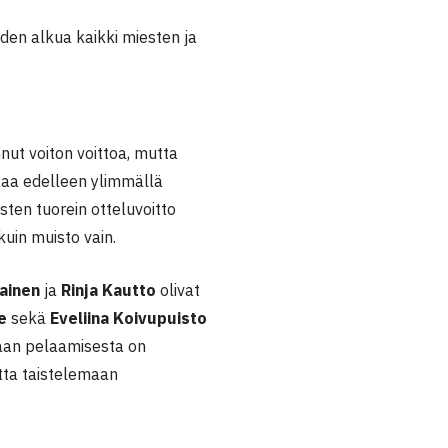
den alkua kaikki miesten ja
nut voiton voittoa, mutta
tkaa edelleen ylimmällä
sten tuorein otteluvoitto
uin muisto vain.
ainen
ja
Rinja Kautto
olivat
e
sekä
Eveliina Koivupuisto
taan pelaamisesta on
etta taistelemaan