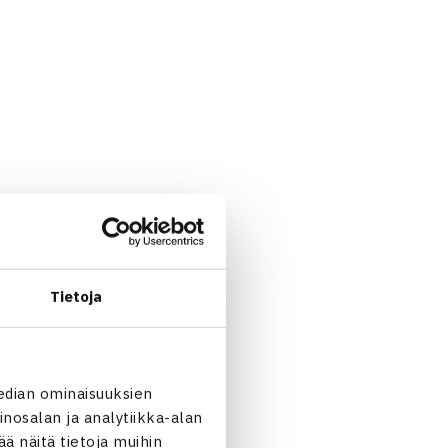
Tietoja
 Soome, Sofia Holopainen,
edian ominaisuuksien
nosalan ja analytiikka-alan
 näitä tietoja muihin