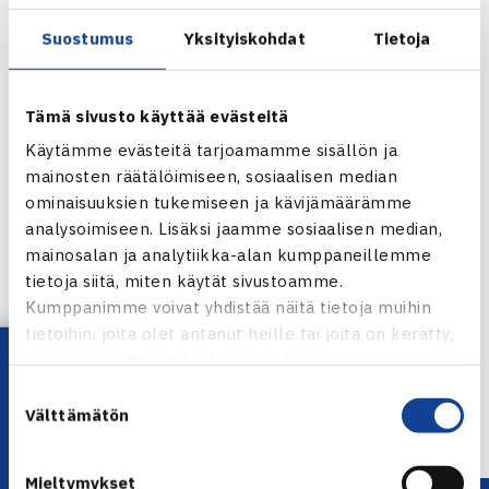
(ARG).
Suostumus
Yksityiskohdat
Tietoja
Nelinpelissä pari Emma Laine/Melanie South (GBR) on
sijoitettu ykköseksi ja pääsi suoraan toiselle kierrokselle.
Tämä sivusto käyttää evästeitä
Siinä vastaan tulevat niin ikään Isoa-Britanniaa edustavat
Käytämme evästeitä tarjoamamme sisällön ja
Anna Fitzpatrick ja Jade Windley.
mainosten räätälöimiseen, sosiaalisen median
ominaisuuksien tukemiseen ja kävijämäärämme
$25,000 WOKING-FOXHILLS, GBR
analysoimiseen. Lisäksi jaamme sosiaalisen median,
mainosalan ja analytiikka-alan kumppaneillemme
Jaa:
tietoja siitä, miten käytät sivustoamme.
Kumppanimme voivat yhdistää näitä tietoja muihin
tietoihin, joita olet antanut heille tai joita on kerätty,
Lataa OmaTennis!
kun olet käyttänyt heidän palvelujaan.
← Edellinen
Suostumuksen
Seuraava uutinen: Herkko Pöllänen
Välttämätön
valinta
kolmannelle… →
Mieltymykset