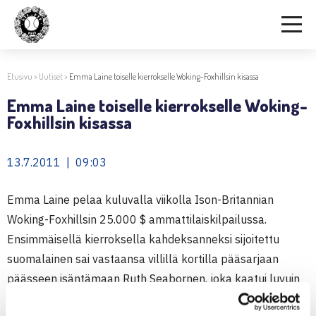
Etusivu
>
Uutiset
>
Emma Laine toiselle kierrokselle Woking-Foxhillsin kisassa
Emma Laine toiselle kierrokselle Woking-
Foxhillsin kisassa
13.7.2011 | 09:03
Emma Laine pelaa kuluvalla viikolla Ison-Britannian
Woking-Foxhillsin 25.000 $ ammattilaiskilpailussa.
Ensimmäisellä kierroksella kahdeksanneksi sijoitettu
suomalainen sai vastaansa villillä kortilla pääsarjaan
päässeen isäntämaan Ruth Seabornen, joka kaatui luvuin
6-4,6-4. Toisen kierroksen vastustaja on Catalina Pella