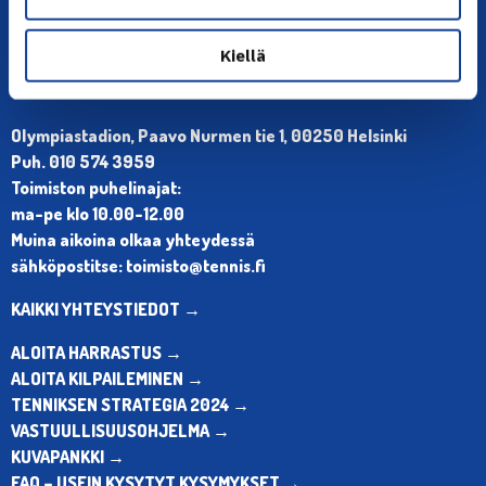
Kiellä
YHTEYSTIEDOT
Olympiastadion, Paavo Nurmen tie 1, 00250 Helsinki
Puh. 010 574 3959
Toimiston puhelinajat:
ma-pe klo 10.00-12.00
Muina aikoina olkaa yhteydessä
sähköpostitse: toimisto@tennis.fi
KAIKKI YHTEYSTIEDOT →
ALOITA HARRASTUS →
ALOITA KILPAILEMINEN →
TENNIKSEN STRATEGIA 2024 →
VASTUULLISUUSOHJELMA →
KUVAPANKKI →
FAQ – USEIN KYSYTYT KYSYMYKSET →