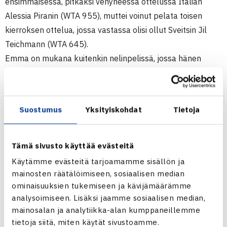
ensimmäisessä, pitkäksi venyneessä ottelussa Italian
Alessia Piranin (WTA 955), muttei voinut pelata toisen
kierroksen ottelua, jossa vastassa olisi ollut Sveitsin Jil
Teichmann (WTA 645).
Emma on mukana kuitenkin nelinpelissä, jossa hänen
parinaan on Tampereen naisten 10.000$ ITF-kisan kesällä
voittanut Kreikan Maria Sakkari. Parilla on vastassaan
tiistaina ykkössijoitetut venäläiset Margita Gasparyan ja
Suostumus
Yksityiskohdat
Tietoja
Alexandra Panova.
Naisten 25.000$ ITF-turnaus
Tämä sivusto käyttää evästeitä
25.10.-2.11.2014 Sharm El Sheikh, Egypti
Käytämme evästeitä tarjoamamme sisällön ja
Kaksinpelin karsinta
mainosten räätälöimiseen, sosiaalisen median
1.kierrosta: Emma Laine (14.) – Alessia Piran Italia 67(5)
ominaisuuksien tukemiseen ja kävijämäärämme
analysoimiseen. Lisäksi jaamme sosiaalisen median,
76(5) 61
mainosalan ja analytiikka-alan kumppaneillemme
2.kierrosta: Jil Teichmann Sveitsi – Emma Laine wo
tietoja siitä, miten käytät sivustoamme.