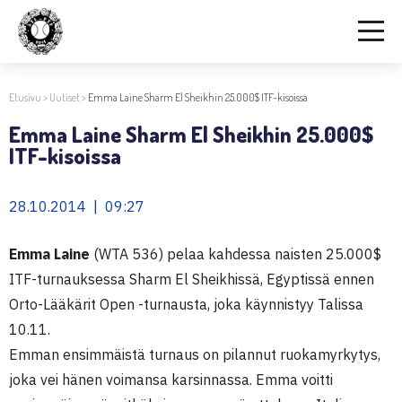
Etusivu
>
Uutiset
>
Emma Laine Sharm El Sheikhin 25.000$ ITF-kisoissa
Emma Laine Sharm El Sheikhin 25.000$
ITF-kisoissa
28.10.2014 | 09:27
Emma Laine
(WTA 536) pelaa kahdessa naisten 25.000$
ITF-turnauksessa Sharm El Sheikhissä, Egyptissä ennen
Orto-Lääkärit Open -turnausta, joka käynnistyy Talissa
10.11.
Emman ensimmäistä turnaus on pilannut ruokamyrkytys,
joka vei hänen voimansa karsinnassa. Emma voitti