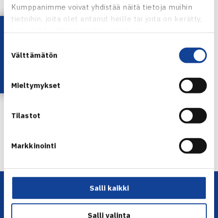
Kumppanimme voivat yhdistää näitä tietoja muihin
Turnaus verkossa
tietoihin, joita olet antanut heille tai joita on kerätty,
Lataa OmaTennis!
kun olet käyttänyt heidän palvelujaan.
Suostumuksen
Välttämätön
valinta
Emma Laine
Jaa:
Mieltymykset
Tilastot
← Edellinen
Seuraava uutinen: Julin jatkaa Tarton… →
Markkinointi
Salli kaikki
Salli valinta