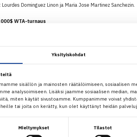
t Lourdes Dominguez Linon ja Maria Jose Martinez Sanchezin.
0.000$ WTA-turnaus
tad, Ruotsi
karsinnat
 Lenka Wienerova Slovakia (8.) – Emma Laine 62 60
Yksityiskohdat
 WTA-turnaus verkossa
teitä
mamme sisällön ja mainosten räätälöimiseen, sosiaalisen m
me analysoimiseen. Lisäksi jaamme sosiaalisen median, mai
itä, miten käytät sivustoamme. Kumppanimme voivat yhdistää
t heille tai joita on kerätty, kun olet käyttänyt heidän palvelu
Mieltymykset
Tilastot