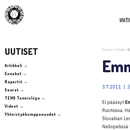
UUTI
UUTISET
Etusivu
>
Uutiset
>
E
Emm
Artikkeli →
Ennakot →
Raportit →
3.7.2011 | 
Seurat →
TEHO Tennisliiga →
Ei päässyt
E
Videot →
Ruotsissa. Hä
Yhteistyökumppanuudet →
Slovakian Le
Nelinpelissä