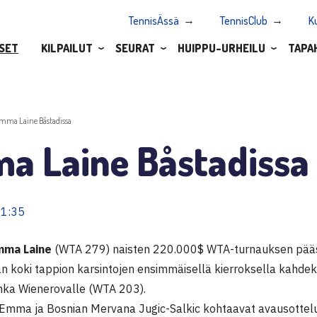
TennisÄssä
TennisClub
K
SET
KILPAILUT
SEURAT
HUIPPU-URHEILU
TAPA
mma Laine Båstadissa
a Laine Båstadissa
21:35
mma Laine
(WTA 279) naisten 220.000$ WTA-turnauksen pääs
n koki tappion karsintojen ensimmäisellä kierroksella kahdeks
nka Wienerovalle (WTA 203).
 Emma ja Bosnian Mervana Jugic-Salkic kohtaavat avausotte