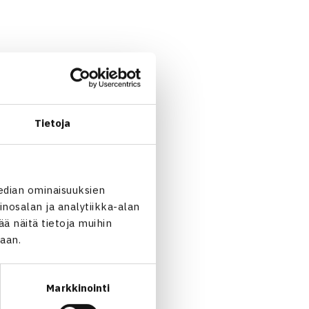
Tietoja
edian ominaisuuksien
nosalan ja analytiikka-alan
 näitä tietoja muihin
jaan.
Markkinointi