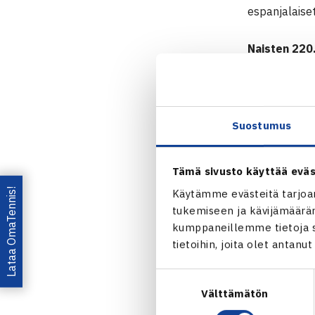
espanjalaise
Naisten 22
2.-10.7. Bås
Kaksinpelin 
1.kierrosta:
Suostumus
Båstadin
Tämä sivusto käyttää eväs
Lataa OmaTennis!
Käytämme evästeitä tarjoa
tukemiseen ja kävijämääräm
kumppaneillemme tietoja si
tietoihin, joita olet antanu
Jaa:
Suostumuksen
Välttämätön
valinta