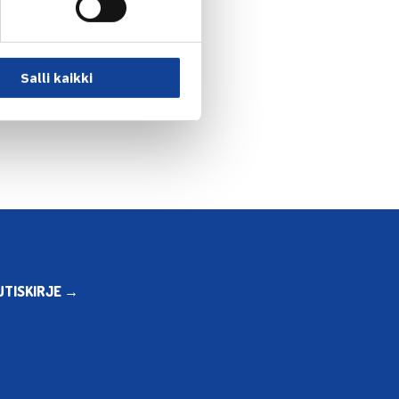
Salli kaikki
nen: Oona Orpana ja… →
UTISKIRJE →