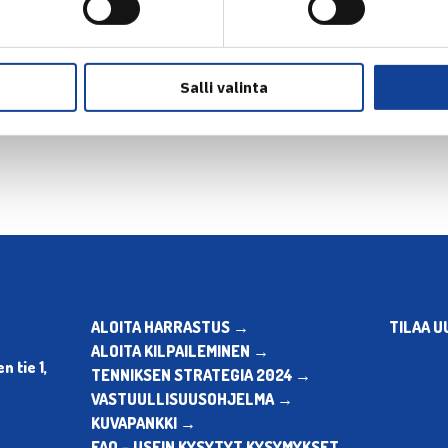
Salli valinta
en
Seuraava uuti
ALOITA HARRASTUS →
TILAA U
ALOITA KILPAILEMINEN →
 tie 1,
TENNIKSEN STRATEGIA 2024 →
VASTUULLISUUSOHJELMA →
KUVAPANKKI →
FAQ – USEIN KYSYTYT KYSYMYKSET