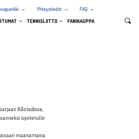
uvapankki
Yhteystiedot
FAQ
HTUMAT
TENNISLIITTO
FANIKAUPPA
arjaan Båstadissa,
anneksi sijoitetulle
lussaan maanantaina